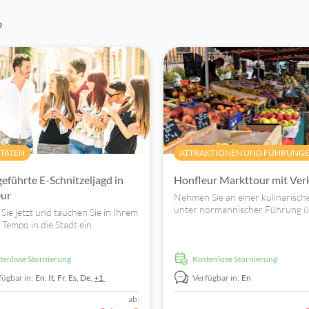
e
ITÄTEN
ATTRAKTIONEN UND FÜHRUNG
geführte E-Schnitzeljagd in
Honfleur Markttour mit Ver
eur
Nehmen Sie an einer kulinarisch
unter normannischer Führung ü
Sie jetzt und tauchen Sie in Ihrem
berühmten Märkte von Honfleur
 Tempo in die Stadt ein.
stenlose Stornierung
kostenlose Stornierung
fügbar in:
En,
It,
Fr,
Es,
De,
+1
Verfügbar in:
En
ab: