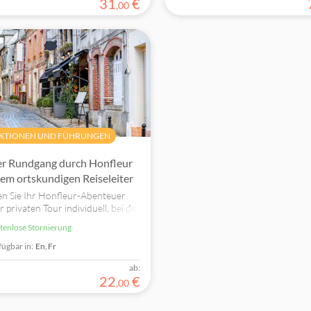
31
€
,
00
KTIONEN UND FÜHRUNGEN
er Rundgang durch Honfleur
nem ortskundigen Reiseleiter
en Sie Ihr Honfleur-Abenteuer
r privaten Tour individuell, bei der
 Sehenswürdigkeiten, die Sie am
stenlose Stornierung
 interessieren, mit einer
ichen Note sehen.
fügbar in:
En,
Fr
ab:
22
€
,
00