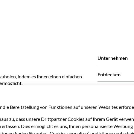
Unternehmen
Wir über uns
Entdecken
zuholen, indem es Ihnen einen einfachen
Pressestimmen
ermöglicht.
Karriere
Was unsere Kunden
Unsere Partner
Green & Fair Exper
Maßgeschneiderte 
Mit wem wir zusam
Affiliate-Program
Persönliche Reisea
Reiseagenturen