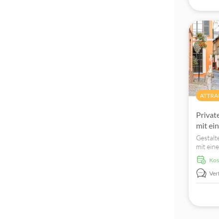
ATTRA
Privat
mit ei
Gestalt
mit eine
Sie die
ko
meisten
persönl
Ver