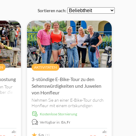
Sortieren nach:
EN
AKTIVITÄTEN
kostung
3-stündige E-Bike-Tour zu den
Sehenswürdigkeiten und Juwelen
en Tour
ber die
von Honfleur
 teil
Nehmen Sie an einer E-Bike-Tour durch
Honfleur mit einem ortskundigen
Reiseführer teil und fahren Sie durch die
kostenlose Stornierung
wichtigsten Sehenswürdigkeiten.
Erfahren Sie mehr über die Wahrzeichen
Verfügbar in:
En,
Fr
von Honfleur und entdecken Sie seine
ab:
ab:
verborgenen Schätze.
5
(1)
/5