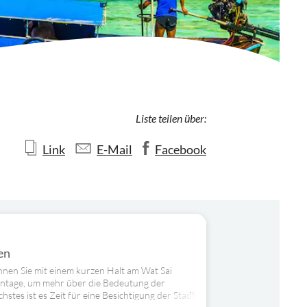
Liste teilen über:
Link
E-Mail
Facebook
en
innen Sie mit einem kurzen Halt am Wat Sai
antage, um mehr über die Bedeutung der
stes ist es Zeit für eine Besichtigung der Stadt