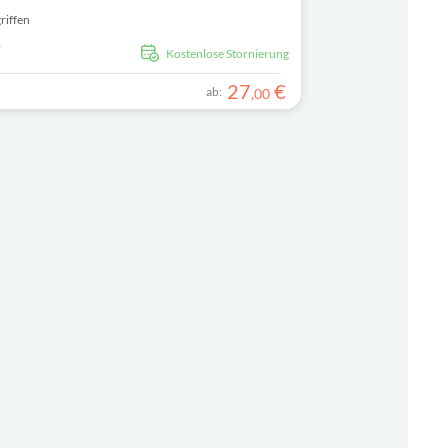
ren zu sehen. Schauen Sie sich die Skulptur der
en, wo Sie sich mit Straßenessen eindecken
griffen
r
kostenlose Stornierung
27
€
ab:
,
00