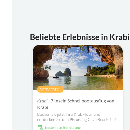
Beliebte Erlebnisse in Krabi
AKTIVITÄTEN
Krabi -
7 Inseln Schnellbootausflug von
Krabi
Buchen Sie jetzt Ihre Krabi-Tour und
entdecken Sie den Phranang Cave Beach, Koh
Yawasam, Koh Tan Ming, Chicken Island, Koh
kostenlose Stornierung
Tup, Poda Island und Koh Raeng - alles an