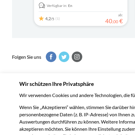
einem Tag!
Verfügbar in:
En
ab:
4,2
(1)
/5
40
€
,
00
Folgen Sie uns
Musement hilft Ihnen, das Beste aus jedem Reiseziel heraus
Zugriff zu unvergesslichen Erlebnissen auf der ganzen Welt 