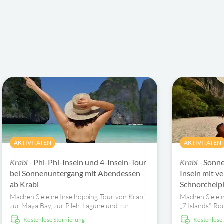
AKTIVITÄTEN
AKTIVITÄTEN
Krabi -
Phi-Phi-Inseln und 4-Inseln-Tour
Krabi -
Sonne
bei Sonnenuntergang mit Abendessen
Inseln mit v
ab Krabi
Schnorchelpl
Machen Sie eine Inselhopping-Tour von Krabi
Machen Sie ein
zur Maya Bay, zur Pileh-Lagune und zur
„7 Islands“-Ro
Bamboo Island und genießen Sie bei
an Chicken Isl
kostenlose Stornierung
kostenlose
Sonnenuntergang ein BBQ-Abendessen am
Island und ent