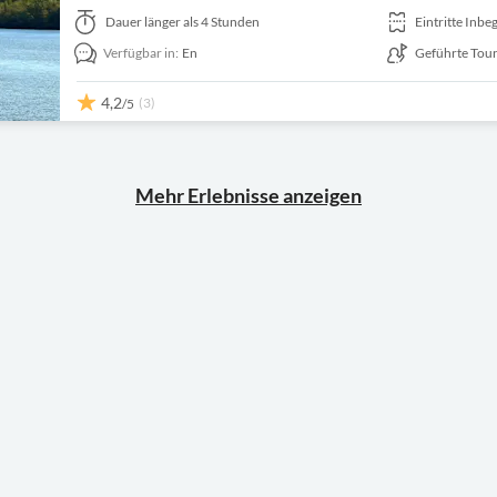
Krabi - fahren Sie durch die Maharaj Road, um die Ampelskulptu
Schwarzen Krabbe an, bevor Sie sich auf den Abendmarkt begeb
Dauer
länger als 4 Stunden
Eintritte Inbe
können.
Verfügbar in:
En
Geführte Tou
4,2
(3)
/5
Mehr Erlebnisse anzeigen