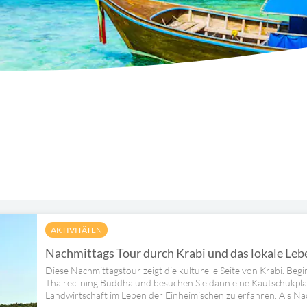
AKTIVITÄTEN
Nachmittags Tour durch Krabi und das lokale Leb
Diese Nachmittagstour zeigt die kulturelle Seite von Krabi. Beg
Thaireclining Buddha und besuchen Sie dann eine Kautschukpl
Landwirtschaft im Leben der Einheimischen zu erfahren. Als Näch