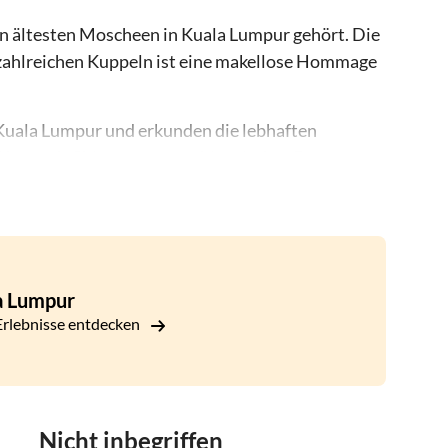
en ältesten Moscheen in Kuala Lumpur gehört. Die
zahlreichen Kuppeln ist eine makellose Hommage
 Kuala Lumpur und erkunden die lebhaften
Weg nach Chinatown, um chinesisches Essen zu
den Zentralmarkt, wo Sie unglaubliches
er Stadt auf sich wirken lassen können.
a Lumpur
rlebnisse entdecken
Nicht inbegriffen