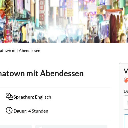
natown mit Abendessen
V
inatown mit Abendessen
Da
Sprachen:
Englisch
Dauer:
4 Stunden