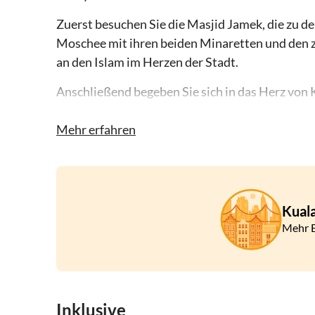
Zuerst besuchen Sie die Masjid Jamek, die zu d
Moschee mit ihren beiden Minaretten und den 
an den Islam im Herzen der Stadt.
Anschließend begeben Sie sich in das Herz von
Nachtmärkte. Danach machen Sie sich auf den 
probieren. Nach dem Abendessen erkunden Sie 
Mehr erfahren
Kunsthandwerk bewundern und die Atmosphäre d
Kual
Mehr E
Inklusive