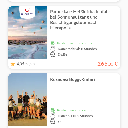
Pamukkale Heißluftballonfahrt
bei Sonnenaufgang und
Besichtigungstour nach
Hierapolis
kostenlose Stornierung
Dauer
mehr als 8 Stunden
De,
En
265
€
4,35
/5
,
00
(57)
Kusadası Buggy-Safari
kostenlose Stornierung
Dauer
bis zu 2 Stunden
En