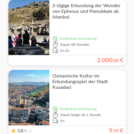
2-tägige Erkundung der Wunder
von Ephesus und Pamukkale ab
Istanbul
kostenlose Stornierung
Dauer
48 Stunden
En,
Es
2
.
000
€
,
00
Osmanische Kultur im
Erkundungsspiel der Stadt
Kusadasi
kostenlose Stornierung
Dauer
länger als 1 Stunde
En
9
€
3,8
/5
,
99
(3)