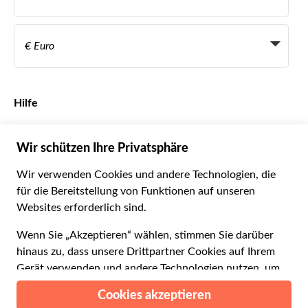
Reiseagenturen
Werden Sie Anbieter
Italiano
Become a Distribution Partner
€ Euro
Français
Español
€ Euro
English UK
$ US-Dollar
Hilfe
English US
£ Britisches Pfund
FAQs
Deutsch
CHF Schweizer Franken
Kontaktieren Sie uns
Português
C$ Kanadischer Dollar
Polski
AU$ Australischer Dollar
© 2026 Musement S.p.A.
Português BR
د.إ VAE-Dirham
VAT IT07978000961 - Lizenz
Nederlands
Online-Reiseagentur nº 170695
ARS Argentinischer Peso
.د.ب Bahrain-Dinar
Geschäftsbedingungen
Datenschutzerklärung
R$ Brasilianischer Real
Cookie-Verwendung
Sitemap
Erklärung zur Barrierefreiheit
CLP$ Chilenischer Peso