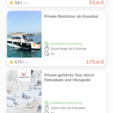
53
€
3,8
/5
,
00
(42)
Private Bootstour ab Kusadasi
kostenlose Stornierung
Dauer
länger als 4 Stunden
En
175
€
4,73
/5
,
00
(3)
Private geführte Tour durch
Pamukkale und Hierapolis
kostenlose Stornierung
Dauer
mehr als 8 Stunden
En