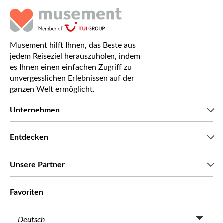
Musement hilft Ihnen, das Beste aus
jedem Reiseziel herauszuholen, indem
es Ihnen einen einfachen Zugriff zu
unvergesslichen Erlebnissen auf der
ganzen Welt ermöglicht.
Unternehmen
Wir über uns
Entdecken
Pressestimmen
Karriere
Was unsere Kunden über uns sagen
Unsere Partner
Green & Fair Experiences
Maßgeschneiderte Touren
Mit wem wir zusammenarbeiten
Favoriten
Affiliate-Programme
Persönliche Reiseagenten
Deutsch