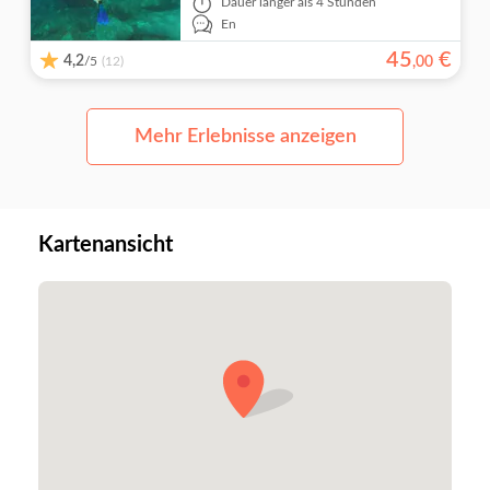
Dauer
länger als 4 Stunden
En
45
€
4,2
/5
,
00
(12)
Mehr Erlebnisse anzeigen
Kartenansicht