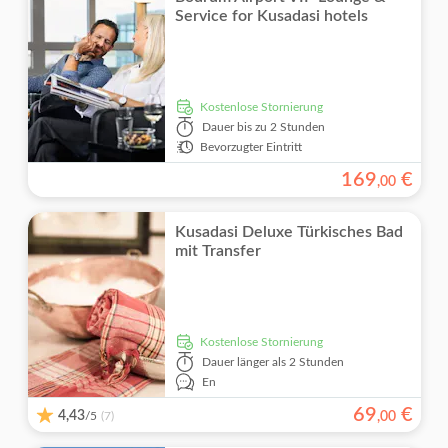
Service for Kusadasi hotels
kostenlose Stornierung
Dauer
bis zu 2 Stunden
Bevorzugter Eintritt
169
€
,
00
Kusadasi Deluxe Türkisches Bad
mit Transfer
kostenlose Stornierung
Dauer
länger als 2 Stunden
En
69
€
4,43
/5
,
00
(7)