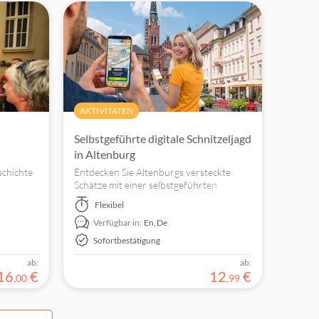
AKTIVITÄTEN
Selbstgeführte digitale Schnitzeljagd
in Altenburg
schichte
Entdecken Sie Altenburgs versteckte
Schätze mit einer selbstgeführten
digitalen Schnitzeljagd. Erkunden Sie die
Flexibel
te
Sehenswürdigkeiten in Ihrem eigenen
Verfügbar in:
En,
De
uf den
Tempo.
Sofortbestätigung
ab:
ab:
16
€
12
€
,
00
,
99