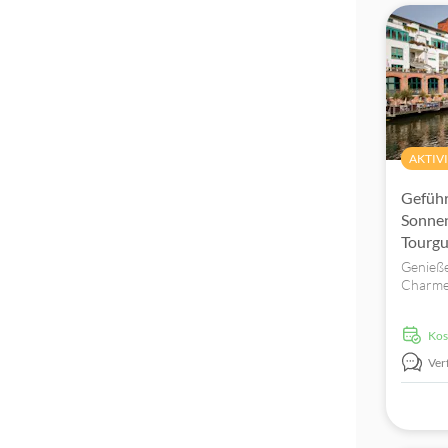
AKTIV
Geführ
Sonnen
Tourgu
Genieße
Charme 
Kanutou
aus an 
ko
und arc
vorbei.
Ver