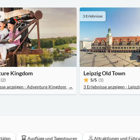
e
3 Erlebnisse
ture Kingdom
Leipzig Old Town
(2)
5
/5
(1)
isse anzeigen - Adventure Kingdom
→
3 Erlebnisse anzeigen - Leipz
itäten
Ausflüge und Tagestouren
Attraktionen und Führ