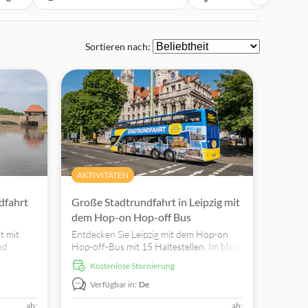
Sortieren nach:
AKTIVITÄTEN
dfahrt
Große Stadtrundfahrt in Leipzig mit
dem Hop-on Hop-off Bus
t mit
Entdecken Sie Leipzig mit dem Hop-on
nd
Hop-off-Bus mit 15 Haltestellen. Im blau-
gelben, klimatisierten Doppeldecker
kostenlose Stornierung
er Stadt
haben Sie bei geöffnetem Verdeck die
beste Rundumsicht.
Verfügbar in:
De
ab:
ab: