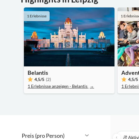
1 Erlebnisse
1 Erlebniss
Belantis
Adven
4,5
/5
(2)
4,5
/5
1 Erlebnisse anzeigen - Belantis
→
1 Erlebn
Preis (pro Person)
Aktiv