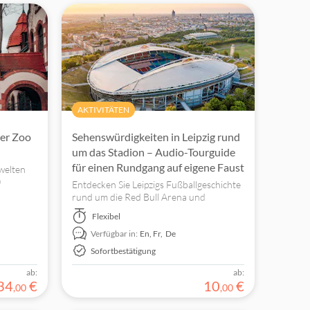
AKTIVITÄTEN
ger Zoo
Sehenswürdigkeiten in Leipzig rund
um das Stadion – Audio-Tourguide
für einen Rundgang auf eigene Faust
swelten
0
Entdecken Sie Leipzigs Fußballgeschichte
1-GB-
rund um die Red Bull Arena und
jetzt und
verbinden Sie dabei Sportgeschichte,
Flexibel
tnah.
kulturelle Sehenswürdigkeiten und
Verfügbar in:
En,
Fr,
De
städtische Attraktionen zu Fuß oder mit
dem Fahrrad.
Sofortbestätigung
ab:
ab:
34
€
10
€
,
00
,
00