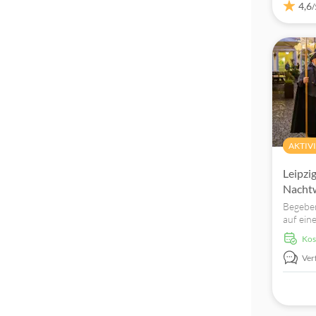
4,6
/
Expertenleitfaden
AKTIV
Leipzi
Nacht
Begeben
auf eine
Altstadt
ko
Geschic
Stadt!
Ver