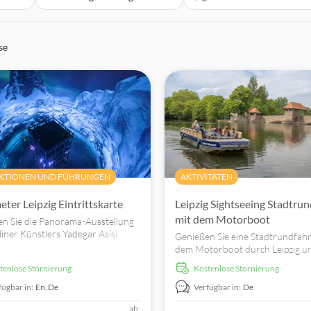
se
KTIONEN UND FÜHRUNGEN
AKTIVITÄTEN
ter Leipzig Eintrittskarte
Leipzig Sightseeing Stadtrun
mit dem Motorboot
n Sie die Panorama-Ausstellung
liner Künstlers Yadegar Asisi.
Genießen Sie eine Stadtrundfahr
ie eine Zeitreise in die kleine
dem Motorboot durch Leipzig u
ische Stadt Rouen am Ende des
erleben Sie die historischen und
stenlose Stornierung
kostenlose Stornierung
rhunderts.
modernen Sehenswürdigkeiten d
vom Boot aus.
fügbar in:
En,
De
Verfügbar in:
De
ab: