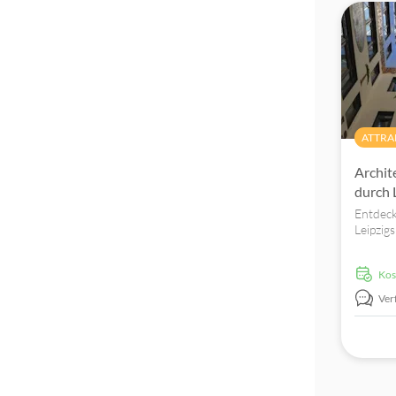
ATTRA
Archit
durch 
Entdeck
Leipzig
Sie ber
Mädler-
ko
Ver