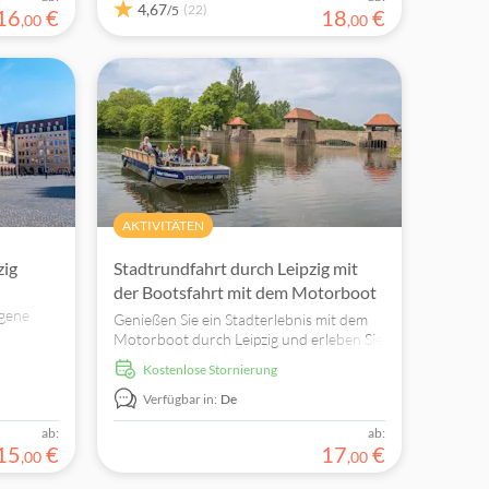
4,67
(22)
/5
16
€
18
€
,
00
,
00
AKTIVITÄTEN
zig
Stadtrundfahrt durch Leipzig mit
der Bootsfahrt mit dem Motorboot
rgene
Genießen Sie ein Stadterlebnis mit dem
Motorboot durch Leipzig und erleben Sie
die historischen und modernen
kostenlose Stornierung
enden
Sehenswürdigkeiten der Stadt vom Boot
en!
aus
Verfügbar in:
De
ab:
ab:
15
€
17
€
,
00
,
00