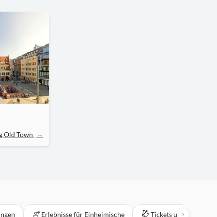
ig Old Town
→
ungen
Erlebnisse für Einheimische
Tickets und Events