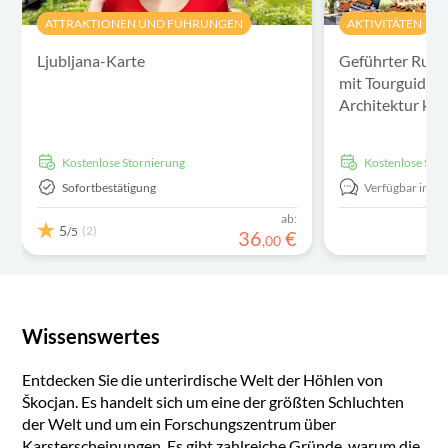
ATTRAKTIONEN UND FÜHRUNGEN
AKTIVITÄTEN
Ljubljana-Karte
Geführter Rund
mit Tourguide, 
Architektur kon
kostenlose Stornierung
kostenlose Sto
Sofortbestätigung
Verfügbar in:
E
ab:
5
(2)
/5
36
€
,
00
Wissenswertes
Entdecken Sie die unterirdische Welt der Höhlen von
Škocjan. Es handelt sich um eine der größten Schluchten
der Welt und um ein Forschungszentrum über
Karsterscheinungen. Es gibt zahlreiche Gründe, warum die