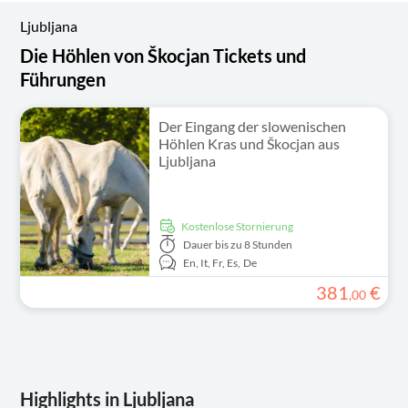
Ljubljana
Die Höhlen von Škocjan Tickets und
Führungen
Der Eingang der slowenischen
Höhlen Kras und Škocjan aus
Ljubljana
kostenlose Stornierung
Dauer
bis zu 8 Stunden
En,
It,
Fr,
Es,
De
381
€
,
00
Highlights in Ljubljana