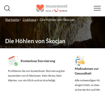
Startseite
Ljubljana
Die Höhlen von Škocjan
Die Höhlen von Škocjan
Kostenlose Stornierung
Maßnahmen zur Sich
Profitieren Sie von kostenloser Stornierung bei
Gesundheit
tausenden von Erlebnissen.
Kein Stress, kein
Warten, nur ein Klick und es ist erledigt.
Alle notwendigen Maßn
eingerichtet, so dass Sie 
sicherste Art und Weise