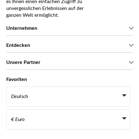
es Ihnen einen einfachen Zugriff zu
unvergesslichen Erlebnissen auf der
ganzen Welt ermöglicht.
Unternehmen
Wir über uns
Entdecken
Pressestimmen
Karriere
Was unsere Kunden über uns sagen
Unsere Partner
Green & Fair Experiences
Maßgeschneiderte Touren
Mit wem wir zusammenarbeiten
Favoriten
Affiliate-Programme
Persönliche Reiseagenten
Deutsch
Reiseagenturen
Werden Sie Anbieter
Italiano
Become a Distribution Partner
€ Euro
Français
Español
€ Euro