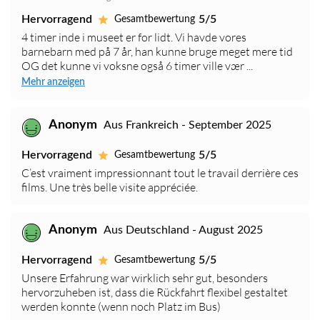
Hervorragend
5/5
Gesamtbewertung
4 timer inde i museet er for lidt. Vi havde vores
barnebarn med på 7 år, han kunne bruge meget mere tid
OG det kunne vi voksne også 6 timer ville vær ...
Mehr anzeigen
Anonym
Aus Frankreich - September 2025
Hervorragend
5/5
Gesamtbewertung
C’est vraiment impressionnant tout le travail derrière ces
films. Une très belle visite appréciée.
Anonym
Aus Deutschland - August 2025
Hervorragend
5/5
Gesamtbewertung
Unsere Erfahrung war wirklich sehr gut, besonders
hervorzuheben ist, dass die Rückfahrt flexibel gestaltet
werden konnte (wenn noch Platz im Bus)