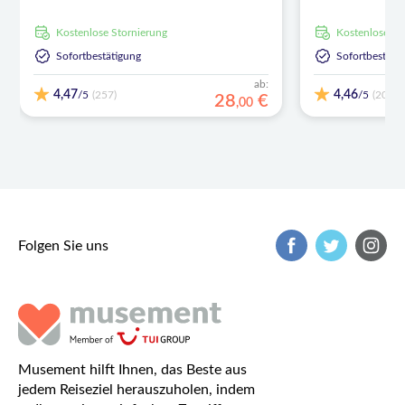
kostenlose Stornierung
kostenlose S
Sofortbestätigung
Sofortbestäti
ab:
4,47
4,46
/5
/5
(257)
(202)
28
€
,
00
Folgen Sie uns
Musement hilft Ihnen, das Beste aus
jedem Reiseziel herauszuholen, indem