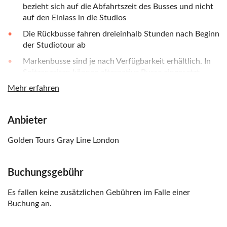
bezieht sich auf die Abfahrtszeit des Busses und nicht
auf den Einlass in die Studios
Die Rückbusse fahren dreieinhalb Stunden nach Beginn
der Studiotour ab
Markenbusse sind je nach Verfügbarkeit erhältlich. In
Spitzenzeiten können alternative Busse eingesetzt
werden
Mehr erfahren
Der Eintritt zur Warner Bros. Studio Tour London ist
für Kinder bis 4 Jahre kostenlos
Anbieter
Für Kinder im Alter von 3 und 4 Jahren wird eine
Gebühr für die Beförderung erhoben, da sie einen
Golden Tours Gray Line London
Sitzplatz im Bus benötigen
Kleinkinder bis 2 Jahre benötigen ein Ticket, können
Buchungsgebühr
aber kostenlos mitfahren
Es fallen keine zusätzlichen Gebühren im Falle einer
Buchung an.