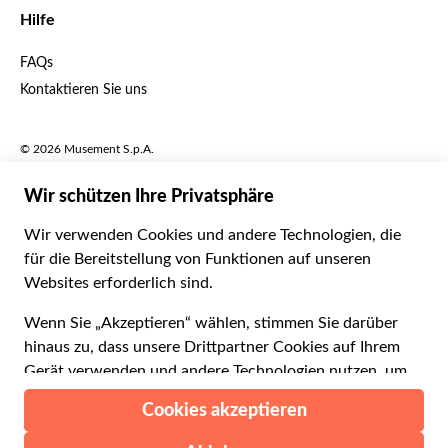
English UK
$ US-Dollar
Hilfe
English US
£ Britisches Pfund
FAQs
Deutsch
CHF Schweizer Franken
Kontaktieren Sie uns
Português
C$ Kanadischer Dollar
Polski
AU$ Australischer Dollar
© 2026 Musement S.p.A.
Português BR
د.إ VAE-Dirham
VAT IT07978000961 - Lizenz
Nederlands
Online-Reiseagentur nº 170695
ARS Argentinischer Peso
.د.ب Bahrain-Dinar
Geschäftsbedingungen
Datenschutzerklärung
R$ Brasilianischer Real
Cookie-Verwendung
Sitemap
Erklärung zur Barrierefreiheit
CLP$ Chilenischer Peso
¥ Renminbi Yuan
COL$ Kolumbianischer Peso
₡ Costa-Rica-Colón
Gemacht mit
in Mailand, Italien
Esc Cabo-Verde-Escudo