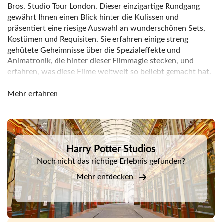
Bros. Studio Tour London. Dieser einzigartige Rundgang
gewährt Ihnen einen Blick hinter die Kulissen und
präsentiert eine riesige Auswahl an wunderschönen Sets,
Kostümen und Requisiten. Sie erfahren einige streng
gehütete Geheimnisse über die Spezialeffekte und
Animatronik, die hinter dieser Filmmagie stecken, und
erfahren, was diese Filme weltweit so beliebt gemacht hat.
Betreten Sie Gleis 9 ¾ und betreten Sie die originale
Mehr erfahren
Dampflok des Hogwarts Express. Diese Dauerausstellung
bietet Besuchern die Möglichkeit, in den Zug einzusteigen
und mit einem Gepäckwagen zu posieren, während dieser
DSA1Harry Potter Studios
durch die berühmte Bahnsteigwand verschwindet. Die
Szenen mit dem fahrenden Zug wurden in den Studios
Harry Potter Studios
gedreht, darunter auch die letzte Szene, in der die
Noch nicht das richtige Erlebnis gefunden?
erwachsenen Harry, Ron und Hermine ihren Kindern zum
Mehr entdecken
Abschied nach Hogwarts winken.
Betreten Sie die brandneue Gringotts Zaubererbank in der
Winkelgasse und entdecken Sie die magischen Schätze
darin. Besuchen Sie Bellatrix Lestranges Verlies und finden