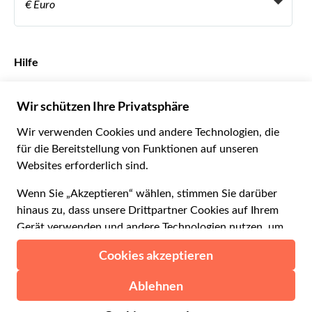
Become a Distribution Partner
€ Euro
Français
Español
€ Euro
English UK
$ US-Dollar
Hilfe
English US
£ Britisches Pfund
FAQs
Deutsch
CHF Schweizer Franken
Kontaktieren Sie uns
Português
C$ Kanadischer Dollar
Polski
AU$ Australischer Dollar
© 2026 Musement S.p.A.
Português BR
د.إ VAE-Dirham
VAT IT07978000961 - Lizenz
Nederlands
Online-Reiseagentur nº 170695
ARS Argentinischer Peso
.د.ب Bahrain-Dinar
Geschäftsbedingungen
Datenschutzerklärung
R$ Brasilianischer Real
Cookie-Verwendung
Sitemap
Erklärung zur Barrierefreiheit
CLP$ Chilenischer Peso
¥ Renminbi Yuan
COL$ Kolumbianischer Peso