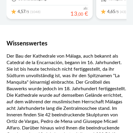
ab:
4,57
4,65
/5
/5
(1048)
(43)
13
€
,
00
Wissenswertes
Der Bau der Kathedrale von Málaga, auch bekannt als
Catedral de la Encarnación, begann im 16. Jahrhundert.
Sie ist bis heute technisch nicht fertiggestellt, da ihr
Südturm unvollständig ist, was ihr den Spitznamen "La
Manquita" (einarmig) einbrachte. Der Großteil des
Bauwerks wurde jedoch im 18. Jahrhundert fertiggestellt.
Die Kathedrale wurde auf demselben Gelände errichtet,
auf dem während der muslimischen Herrschaft Málagas
acht Jahrhunderte lang die Zentralmoschee stand. Im
Inneren finden Sie 42 beeindruckende Skulpturen von
Ortiz de Vargas, Pedro de Mena und Giuseppe Micael
Alfaro. Darüber hinaus wird Ihnen die beeindruckende