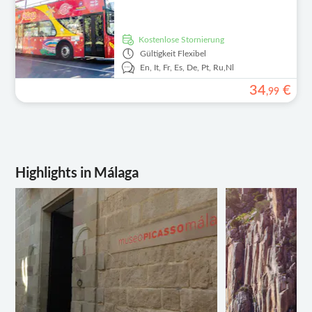
kostenlose Stornierung
Gültigkeit
Flexibel
En,
It,
Fr,
Es,
De,
Pt,
Ru,
Nl
34
€
,
99
Highlights in Málaga