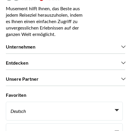
Musement hilft Ihnen, das Beste aus
jedem Reiseziel herauszuholen, indem
es Ihnen einen einfachen Zugriff zu
unvergesslichen Erlebnissen auf der
ganzen Welt ermöglicht.
Unternehmen
Wir über uns
Entdecken
Pressestimmen
Karriere
Was unsere Kunden über uns sagen
Unsere Partner
Green & Fair Experiences
Maßgeschneiderte Touren
Mit wem wir zusammenarbeiten
Favoriten
Affiliate-Programme
Persönliche Reiseagenten
Deutsch
Reiseagenturen
Werden Sie Anbieter
Italiano