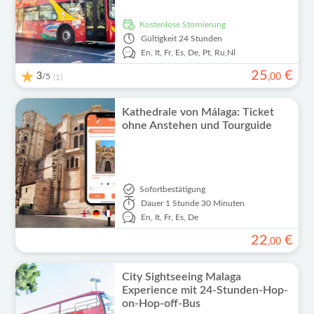
kostenlose Stornierung
Gültigkeit
24 Stunden
En,
It,
Fr,
Es,
De,
Pt,
Ru,
Nl
25
€
3
/5
,
00
(1)
Kathedrale von Málaga: Ticket
ohne Anstehen und Tourguide
Sofortbestätigung
Dauer
1 Stunde 30 Minuten
En,
It,
Fr,
Es,
De
22
€
,
00
City Sightseeing Malaga
Experience mit 24-Stunden-Hop-
on-Hop-off-Bus