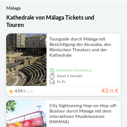
Málaga
Kathedrale von Málaga Tickets und
Touren
Tourguide durch Málaga mit
Besichtigung der Alcazaba, des
Römischen Theaters und der
Kathedrale
kostenlose Stornierung
Dauer
3 Stunden
En,
Es
43
€
4,94
/5
,
75
(13)
City Sightseeing Hop-on-Hop-off-
Bustour durch Malaga mit dem
Interaktiven Musikmuseum
(MIMMA)