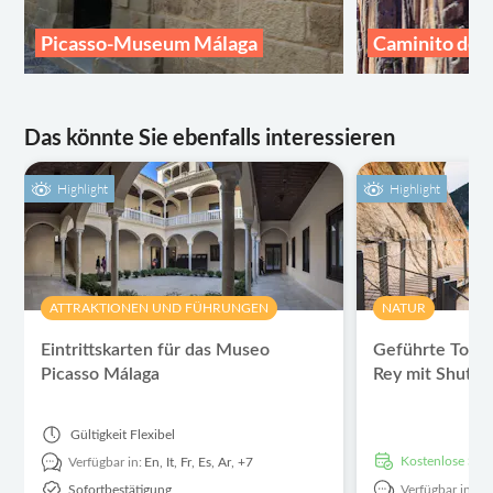
Picasso-Museum Málaga
Caminito del
Das könnte Sie ebenfalls interessieren
Highlight
Highlight
ATTRAKTIONEN UND FÜHRUNGEN
NATUR
Eintrittskarten für das Museo
Geführte Tour 
Picasso Málaga
Rey mit Shuttl
Gültigkeit
Flexibel
kostenlose Sto
Verfügbar in:
En,
It,
Fr,
Es,
Ar,
+7
Sofortbestätigung
Verfügbar in:
En