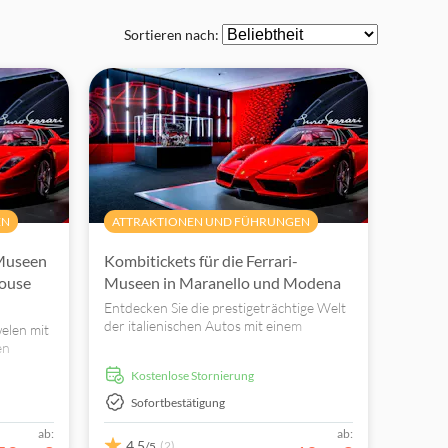
Sortieren nach:
EN
ATTRAKTIONEN UND FÜHRUNGEN
-Museen
Kombitickets für die Ferrari-
House
Museen in Maranello und Modena
Entdecken Sie die prestigeträchtige Welt
der italienischen Autos mit einem
welen mit
Kombiticket für die Museen in Maranello
en
und Modena.
arotti
kostenlose Stornierung
Sofortbestätigung
ab:
ab:
4,5
(2)
/5