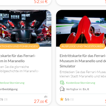
52
€
,
50
KTIONEN UND FÜHRUNGEN
AUSFLÜGE UND TAGESTOUREN
tskarte für das Ferrari-
Eintrittskarte für das Ferrari
m in Maranello
Museum in Maranello und d
Simulator
en Sie die glorreiche
ilgeschichte im Maranello-
Entdecken Sie das Ferrari-Muse
 Tauchen Sie ein in die
kleinen Stadt Maranello und lebe
ungen und die „Hall of Victories“.
einen Tag lang wie ein Ferrari-Fa
stenlose Stornierung
kostenlose Stornierung
ortbestätigung
Verfügbar in:
En,
It
ab:
7
5
(3)
(1)
/5
/5
27
€
,
00