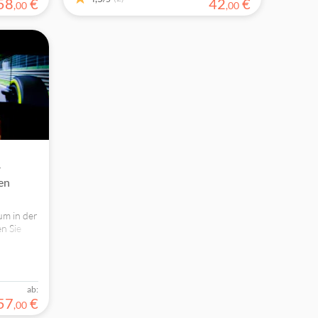
58
€
42
€
,
00
,
00
-
en
um in der
n Sie
hrer.
ab:
57
€
,
00