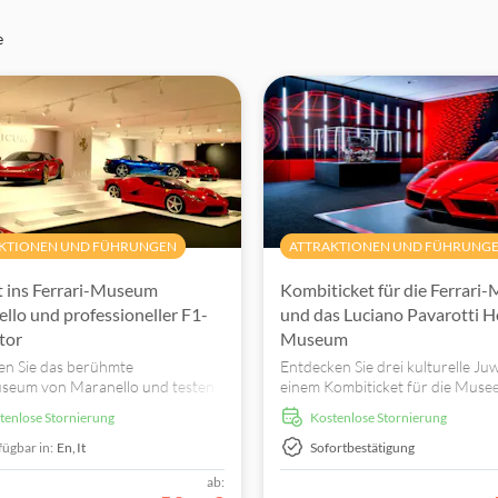
e
KTIONEN UND FÜHRUNGEN
ATTRAKTIONEN UND FÜHRUNG
tt ins Ferrari-Museum
Kombiticket für die Ferrari
llo und professioneller F1-
und das Luciano Pavarotti 
tor
Museum
n Sie das berühmte
Entdecken Sie drei kulturelle Ju
seum von Maranello und testen
einem Kombiticket für die Muse
e Fähigkeiten im F1 EVOTEK-
Maranello, Enzo Ferrari und Pav
stenlose Stornierung
kostenlose Stornierung
or. Tauchen Sie noch heute in die
House.
hte des Motorsports ein!
fügbar in:
En,
It
Sofortbestätigung
ab: