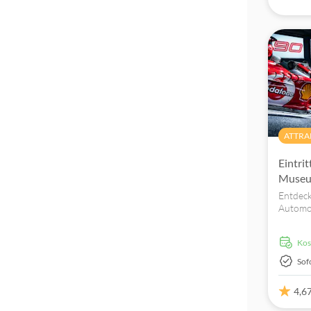
Ohne Anstehen
ATTRA
Eintrit
Museu
Entdeck
Automob
Museum.
Ausstell
ko
Sof
4,6