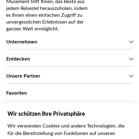
Musement hilft Ihnen, das Beste aus
jedem Reiseziel herauszuholen, indem
es Ihnen einen einfachen Zugriff zu
unvergesslichen Erlebnissen auf der
ganzen Welt ermöglicht.
Unternehmen
Wir über uns
Entdecken
Pressestimmen
Karriere
Was unsere Kunden über uns sagen
Unsere Partner
Green & Fair Experiences
Maßgeschneiderte Touren
Mit wem wir zusammenarbeiten
Favoriten
Affiliate-Programme
Persönliche Reiseagenten
Deutsch
Reiseagenturen
Werden Sie Anbieter
Italiano
Become a Distribution Partner
€ Euro
Français