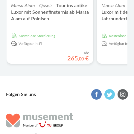
Marsa Alam - Quseir -
Tour ins antike
Marsa Alam - Qu
Luxor mit Sonnenfinsternis ab Marsa
Luxor mit der 
Alam auf Polnisch
Jahrhunderts, 
Alam aus
kostenlose Stornierung
kostenlose Sto
Verfügbar in:
Pl
Verfügbar in:
En
ab:
265
€
,
00
Folgen Sie uns