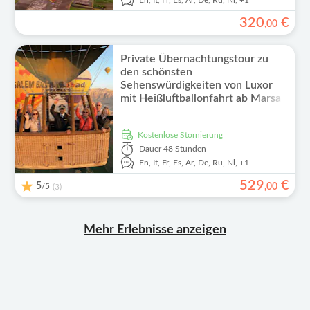
En,
It,
Fr,
Es,
Ar,
De,
Ru,
Nl,
+1
320
€
,
00
Private Übernachtungstour zu
den schönsten
Sehenswürdigkeiten von Luxor
mit Heißluftballonfahrt ab Marsa
Alam
kostenlose Stornierung
Dauer
48 Stunden
En,
It,
Fr,
Es,
Ar,
De,
Ru,
Nl,
+1
529
€
5
/5
,
00
(3)
Mehr Erlebnisse anzeigen