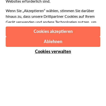
Español
€ Euro
English UK
$ US-Dollar
Hilfe
English US
£ Britisches Pfund
FAQs
Deutsch
CHF Schweizer Franken
Kontaktieren Sie uns
Português
C$ Kanadischer Dollar
Polski
AU$ Australischer Dollar
© 2026 Musement S.p.A.
Português BR
د.إ VAE-Dirham
VAT IT07978000961 - Lizenz
Nederlands
Online-Reiseagentur nº 170695
ARS Argentinischer Peso
.د.ب Bahrain-Dinar
Geschäftsbedingungen
Datenschutzerklärung
R$ Brasilianischer Real
Cookie-Verwendung
Sitemap
Erklärung zur Barrierefreiheit
CLP$ Chilenischer Peso
¥ Renminbi Yuan
COL$ Kolumbianischer Peso
₡ Costa-Rica-Colón