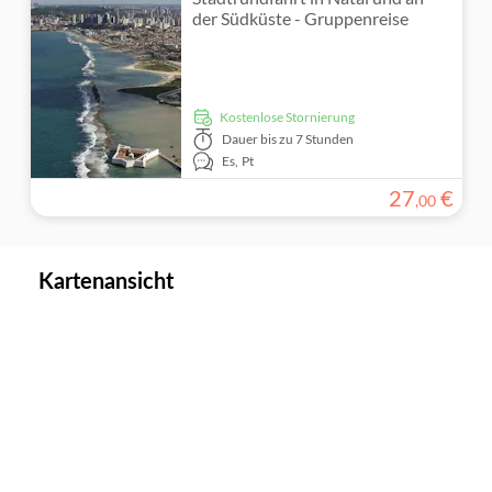
der Südküste - Gruppenreise
kostenlose Stornierung
Dauer
bis zu 7 Stunden
Es,
Pt
27
€
,
00
Kartenansicht