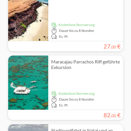
kostenlose Stornierung
Dauer
bis zu 8 Stunden
Es,
Pt
27
€
,
00
Maracajau Parrachos Riff geführte
Exkursion
kostenlose Stornierung
Dauer
bis zu 8 Stunden
Es,
Pt
82
€
,
00
Stadtrundfahrt in Natal und an