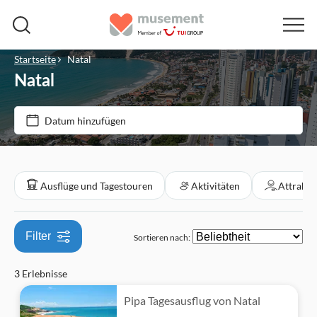
Startseite
Natal
Natal
Preis (pro Person)
Datum hinzufügen
Ticketoptionen
€
€
Min.
Max.
Kostenloser Rücktritt
Kategorien
Ausflüge und Tagestouren
Aktivitäten
Attrakti
Sofortbestätigung
Ausflüge und Tagestouren
Filter
Sortieren nach:
Kultur & Geschichte
Aktivitäten
3 Erlebnisse
Must-Sees
Attraktionen und Führungen
Pipa Tagesausflug von Natal
Denkmäler