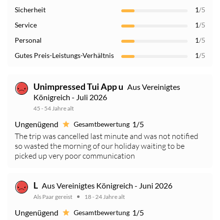
Sicherheit
1
/5
Service
1
/5
Personal
1
/5
Gutes Preis-Leistungs-Verhältnis
1
/5
Unimpressed Tui App u
Aus Vereinigtes
Königreich - Juli 2026
45 - 54 Jahre alt
Ungenügend
1/5
Gesamtbewertung
The trip was cancelled last minute and was not notified
so wasted the morning of our holiday waiting to be
picked up very poor communication
L
Aus Vereinigtes Königreich - Juni 2026
Als Paar gereist
18 - 24 Jahre alt
Ungenügend
1/5
Gesamtbewertung