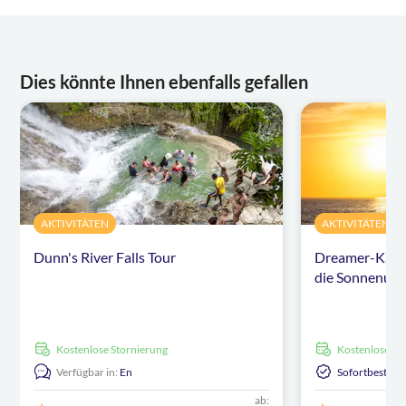
Dies könnte Ihnen ebenfalls gefallen
AKTIVITÄTEN
AKTIVITÄTEN
Dunn's River Falls Tour
Dreamer-Katam
die Sonnenunt
kostenlose Stornierung
kostenlose S
Verfügbar in:
En
Sofortbestäti
ab: