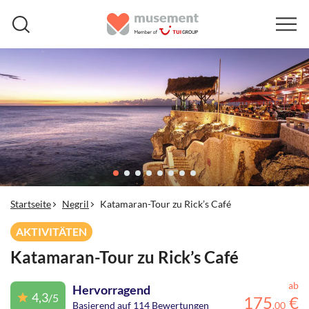
Startseite
Negril
Katamaran-Tour zu Rick’s Café
AKTIVITÄTEN
Katamaran-Tour zu Rick’s Café
ab
Hervorragend
4,3
/5
175
€
Basierend auf 114 Bewertungen
,
00