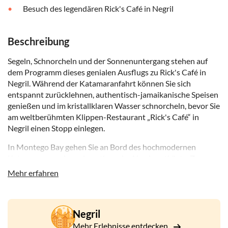
Besuch des legendären Rick's Café in Negril
Beschreibung
Segeln, Schnorcheln und der Sonnenuntergang stehen auf
dem Programm dieses genialen Ausflugs zu Rick's Café in
Negril. Während der Katamaranfahrt können Sie sich
entspannt zurücklehnen, authentisch-jamaikanische Speisen
genießen und im kristallklaren Wasser schnorcheln, bevor Sie
am weltberühmten Klippen-Restaurant „Rick's Café“ in
Negril einen Stopp einlegen.
In Montego Bay gehen Sie an Bord des hochmodernen
Katamarans und segeln entlang der Nordwestküste. Zu
Mittag genießen Sie ein typisch jamaikanisches Jerk-Essen
Mehr erfahren
samt lokalem Bier, Rum oder Fruchtpunsch von der offenen
Bar. Nach dieser Stärkung wartet bereits das nächste
Highlight – schnorcheln und baden im karibischen Meer oder
Negril
einfach am Bord des Katamarans verweilen und entspannen.
Mehr Erlebnisse entdecken