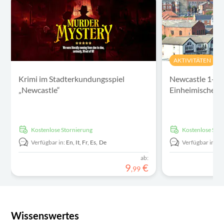
AKTIVITÄTEN
Krimi im Stadterkundungsspiel
Newcastle 1-st
„Newcastle“
Einheimischen
kostenlose Stornierung
kostenlose Sto
Verfügbar in:
En,
It,
Fr,
Es,
De
Verfügbar in:
E
ab:
9
€
,
99
Wissenswertes