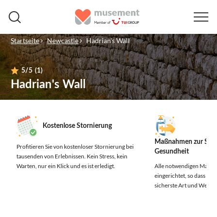
Startseite
Newcastle
Hadrian's Wall
5
/5
(1)
Hadrian's Wall
Kostenlose Stornierung
Maßnahmen zur Sich
Profitieren Sie von kostenloser Stornierung bei
Gesundheit
tausenden von Erlebnissen.
Kein Stress, kein
Warten, nur ein Klick und es ist erledigt.
Alle notwendigen Maßn
eingerichtet, so dass Sie 
sicherste Art und Weise