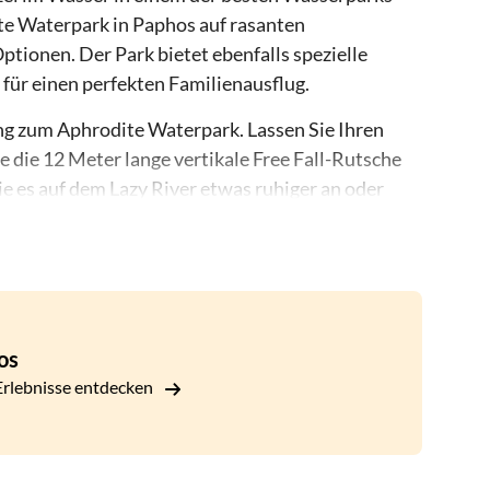
te Waterpark in Paphos auf rasanten
tionen. Der Park bietet ebenfalls spezielle
für einen perfekten Familienausflug.
ng zum Aphrodite Waterpark. Lassen Sie Ihren
e die 12 Meter lange vertikale Free Fall-Rutsche
e es auf dem Lazy River etwas ruhiger an oder
annten Familien-Rafting-Fahrt teil - es ist die
reiche mit kleineren Versionen einiger der
iratenschiff, auf dem sie sich richtig austoben
taurants rund um den Aphrodite Waterpark können
os
rlebnisse entdecken