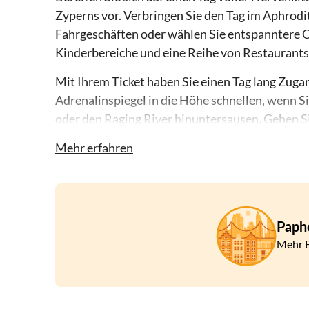
Zyperns vor. Verbringen Sie den Tag im Aphrodi
Fahrgeschäften oder wählen Sie entspanntere Op
Kinderbereiche und eine Reihe von Restaurants 
Mit Ihrem Ticket haben Sie einen Tag lang Zuga
Adrenalinspiegel in die Höhe schnellen, wenn Si
oder den Raging River hinuntersausen. Gehen Si
nehmen Sie mit Ihrer ganzen Familie an der entsp
Mehr erfahren
längste in Europa.
Für die kleinen Gäste gibt es spezielle Kinderbe
Parkattraktionen für Erwachsene und sogar ein P
können. Und in den zahlreichen Cafés und Res
Paph
Sie neue Energie für weitere Abenteuer tanken.
Mehr E