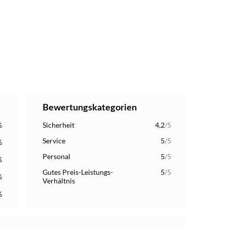
Bewertungskategorien
%
Sicherheit
4,2
/5
Service
5
/5
%
Personal
5
/5
%
Gutes Preis-Leistungs-
5
/5
%
Verhältnis
%