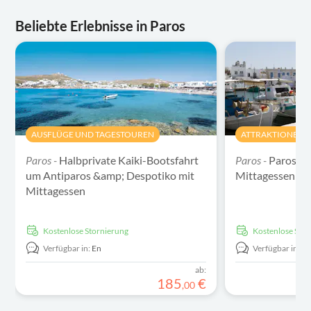
Beliebte Erlebnisse in Paros
AUSFLÜGE UND TAGESTOUREN
ATTRAKTIONEN 
Paros -
Halbprivate Kaiki-Bootsfahrt
Paros -
Paros In
um Antiparos &amp; Despotiko mit
Mittagessen
Mittagessen
kostenlose Stornierung
kostenlose Sto
Verfügbar in:
En
Verfügbar in:
F
ab:
185
€
,
00