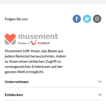
Folgen Sie uns
Musement hilft Ihnen, das Beste aus
jedem Reiseziel herauszuholen, indem
es Ihnen einen einfachen Zugriff zu
unvergesslichen Erlebnissen auf der
ganzen Welt ermöglicht.
Unternehmen
Wir über uns
Entdecken
Pressestimmen
Karriere
Was unsere Kunden über uns sagen