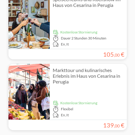
Haus von Cesarina in Perugia
kostenlose Stornierung
Dauer
2 Stunden 30 Minuten
En,
It
105
€
,
00
Markttour und kulinarisches
Erlebnis im Haus von Cesarina in
Perugia
kostenlose Stornierung
Flexibel
En,
It
139
€
,
00