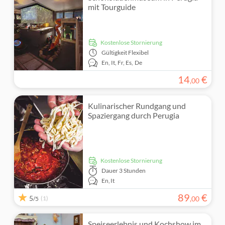
Eintritte inbegriffen
mit Tourguide
Essen & Gastronomie
Geführte Tour
Getränke & Tastings
kostenlose Stornierung
Regentag
Gültigkeit
Flexibel
En,
It,
Fr,
Es,
De
Kleine Gruppengröße
14
€
,
00
Kulinarischer Rundgang und
Spaziergang durch Perugia
kostenlose Stornierung
Dauer
3 Stunden
En,
It
89
€
5
(1)
,
00
/5
Speiseerlebnis und Kochshow im