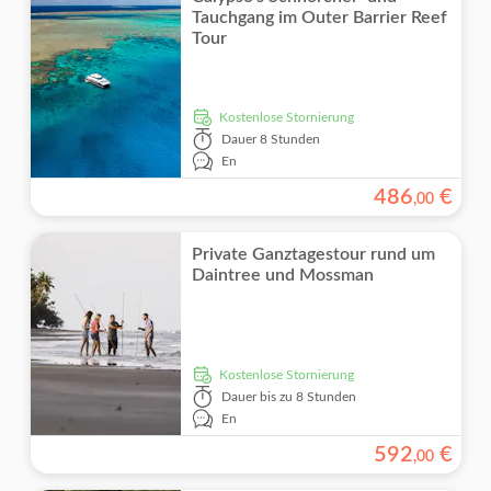
Tauchgang im Outer Barrier Reef
Tour
kostenlose Stornierung
Dauer
8 Stunden
En
486
€
,
00
Private Ganztagestour rund um
Daintree und Mossman
kostenlose Stornierung
Dauer
bis zu 8 Stunden
En
592
€
,
00