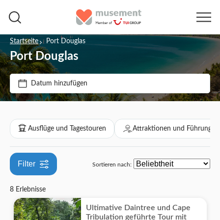
Startseite
Port Douglas
Port Douglas
Preis (pro Person)
Datum hinzufügen
Ticketoptionen
€
€
Min.
Max.
Kostenloser Rücktritt
Kategorien
Ausflüge und Tagestouren
Attraktionen und Führungen
Sofortbestätigung
Ausflüge und Tagestouren
Geführte Tour
Filter
Sortieren nach:
Sightseeing & Traditionen
Attraktionen und Führungen
Mahlzeit inbegriffen
8 Erlebnisse
Kultur & Geschichte
Aktivitäten
Lokales Flair
Ultimative Daintree und Cape
Boote
Aktivitäten in der Stadt
Tribulation geführte Tour mit