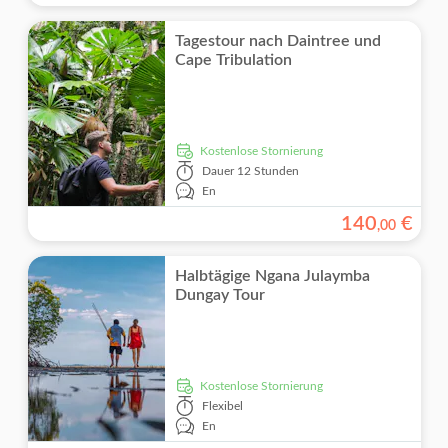
Tagestour nach Daintree und
Cape Tribulation
kostenlose Stornierung
Dauer
12 Stunden
En
140
€
,
00
Halbtägige Ngana Julaymba
Dungay Tour
kostenlose Stornierung
Flexibel
En