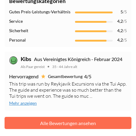
Bewertungskategorien
Gutes Preis-Leistungs-Verhältnis
5
/5
Service
4,2
/5
Sicherheit
4,2
/5
Personal
4,2
/5
Aus Vereinigtes Königreich - Februar 2024
Kibs
Als Paar gereist
35 - 44 Jahre alt
Hervorragend
4/5
Gesamtbewertung
This trip was run by Reykjavik Excursions via the Tui App.
The guide and experience was so much better than the
Tui trips we went on. The guide so muc ...
Mehr anzeigen
Alle Bewertungen ansehen