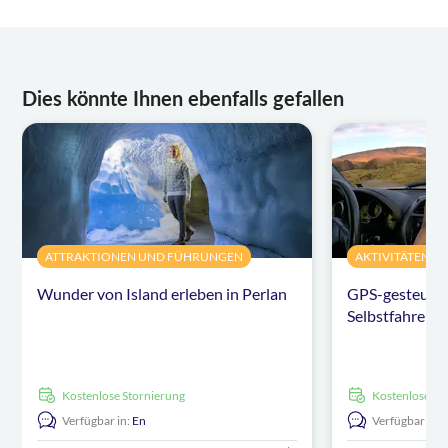
Dies könnte Ihnen ebenfalls gefallen
ATTRAKTIONEN UND FÜHRUNGEN
AKTIVITÄTEN
Wunder von Island erleben in Perlan
GPS-gesteuert
Selbstfahrer in
kostenlose Stornierung
kostenlose S
Verfügbar in:
En
Verfügbar in: