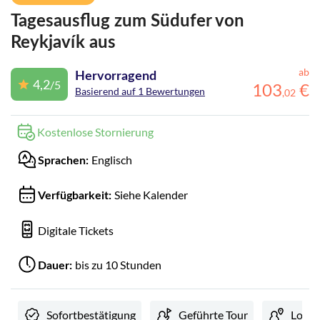
Tagesausflug zum Südufer von
Reykjavík aus
ab
Hervorragend
4,2
/5
103
€
Basierend auf 1 Bewertungen
,
02
Kostenlose Stornierung
Englisch
Sprachen:
Siehe Kalender
Verfügbarkeit:
Digitale Tickets
bis zu 10 Stunden
Dauer:
Sofortbestätigung
Geführte Tour
Lokale