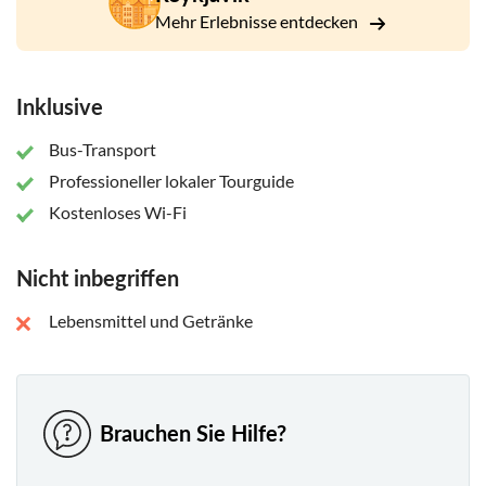
ist.
Mehr Erlebnisse entdecken
Während dieser Tour werden Sie besuchen:
Lava-Zentrum
Inklusive
Solheimajökull
Bus-Transport
Vik
Professioneller lokaler Tourguide
Reynisfjara
Kostenloses Wi-Fi
Skogafoss
Seljalandsfoss
Nicht inbegriffen
Lebensmittel und Getränke
Brauchen Sie Hilfe?