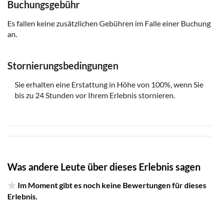
Die Online-App ist mit Android oder iPhone kompatibel
Buchungsgebühr
Sobald Sie am Ausgangspunkt angekommen sind,
Es fallen keine zusätzlichen Gebühren im Falle einer Buchung
beginnen Sie Ihre Kneipentour durch die Stadt. Sie
an.
können die Tour jederzeit starten und unterbrechen, um
eine Gegend weiter zu erkunden, eine Pause einzulegen
oder einen Snack zu sich zu nehmen
Stornierungsbedingungen
Denk daran es mitzubringen
Sie erhalten eine Erstattung in Höhe von 100%, wenn Sie
bis zu 24 Stunden vor Ihrem Erlebnis stornieren.
einen Stift und Papier oder Post-its (verwenden Sie
einen Würfel, auch auf Ihrem Smartphone verfügbar)
Was andere Leute über dieses Erlebnis sagen
Im Moment gibt es noch keine Bewertungen für dieses
Erlebnis.