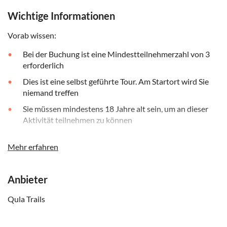
Wichtige Informationen
Vorab wissen:
Bei der Buchung ist eine Mindestteilnehmerzahl von 3
erforderlich
Dies ist eine selbst geführte Tour. Am Startort wird Sie
niemand treffen
Sie müssen mindestens 18 Jahre alt sein, um an dieser
Aktivität teilnehmen zu können
Nach der Buchung erhalten Sie eine E-Mail mit
Mehr erfahren
Anweisungen, wie Sie den Pub Trail auf Ihrem
Smartphone spielen können
Nachdem Sie Ihr Spiel erhalten haben, melden Sie sich an
Anbieter
und wählen dann Ihre Toursprache aus
Qula Trails
Sie benötigen eine Internetverbindung (Daten), um
dieses Stadtspiel zu spielen