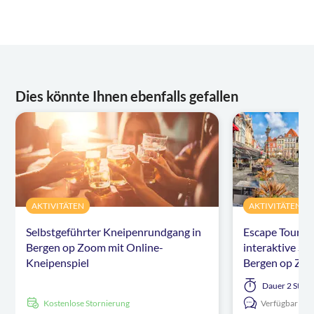
Dies könnte Ihnen ebenfalls gefallen
AKTIVITÄTEN
AKTIVITÄTEN
Selbstgeführter Kneipenrundgang in
Escape Tour Se
Bergen op Zoom mit Online-
interaktive St
Kneipenspiel
Bergen op Zo
Dauer
2 Stun
kostenlose Stornierung
Verfügbar in: