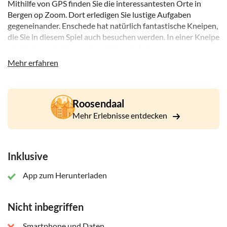
Mithilfe von GPS finden Sie die interessantesten Orte in
Bergen op Zoom. Dort erledigen Sie lustige Aufgaben
gegeneinander. Enschede hat natürlich fantastische Kneipen,
die Sie in diesem Spiel auch besuchen werden. In einer Kneipe
erledigt man lustige und verrückte Aufgaben.
Mehr erfahren
Der Pub-Trail wird über eine App auf Ihrem Telefon
abgespielt. Du und deine Freunde treten gegeneinander an.
Der Gewinner erhält garantiert einen sehr schönen Preis.
Roosendaal
Mehr Erlebnisse entdecken
Inklusive
App zum Herunterladen
Nicht inbegriffen
Smartphone und Daten