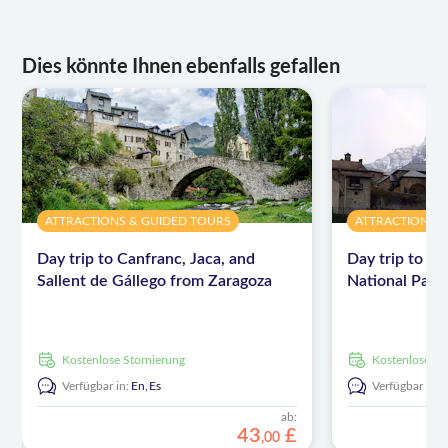
Dies könnte Ihnen ebenfalls gefallen
ATTRACTIONS & GUIDED TOURS
ATTRACTIONS 
Day trip to Canfranc, Jaca, and
Day trip to t
Sallent de Gállego from Zaragoza
National Park
kostenlose Stornierung
kostenlose S
Verfügbar in:
En,
Es
Verfügbar in:
ab:
43
£
,
00