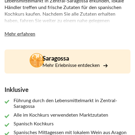
Lebensmittelmarkt in Zentral-Saragossa erkunden, lokale
Händler treffen und frische Zutaten für den spanischen
Kochkurs kaufen. Nachdem Sie alle Zutaten erhalten
haben, fahren Sie weiter zu einem nahe gelegenen
Küchenclub, wo Sie sich auf unsere Kochextravaganz
vorbereiten! Ihr Reiseleiter zeigt Ihnen, wie Sie köstliche
Mehr erfahren
Gerichte nach Familienrezepten zubereiten und diese mit
lokalen Carignan-Weinen aus der Region Aragon
kombinieren. Am Ende des Kurses werden Sie sich
Saragossa
zurücklehnen, entspannen und die Gerichte genießen, die
Mehr Erlebnisse entdecken
Sie in guter Gesellschaft mit guter lokaler Musik und gutem
Wein kreiert haben!
Inklusive
Führung durch den Lebensmittelmarkt in Zentral-
Saragossa
Alle im Kochkurs verwendeten Marktzutaten
Spanisch Kochkurs
Spanisches Mittagessen mit lokalem Wein aus Aragon