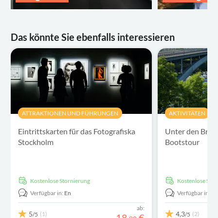
Das könnte Sie ebenfalls interessieren
ATTRAKTIONEN UND FÜHRUNGEN
AKTIVITÄTEN
Eintrittskarten für das Fotografiska
Unter den Brüc
Stockholm
Bootstour
kostenlose Stornierung
kostenlose Sto
Verfügbar in:
En
Verfügbar in:
En
ab:
5
4,3
(1)
(2)
/5
/5
18
€