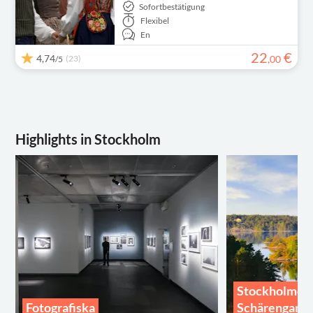
Sofortbestätigung
Flexibel
En
22
€
4,74
(23)
,
00
/5
Highlights in Stockholm
Stockholmer
Fotografiska
Schärengarte