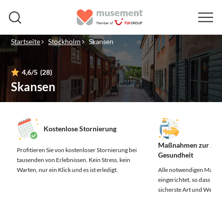
Startseite
Stockholm
Skansen
4,6
/5
(28)
Skansen
Kostenlose Stornierung
Maßnahmen zur Sich
Profitieren Sie von kostenloser Stornierung bei
Gesundheit
tausenden von Erlebnissen.
Kein Stress, kein
Warten, nur ein Klick und es ist erledigt.
Alle notwendigen Maßn
eingerichtet, so dass Sie 
sicherste Art und Weise