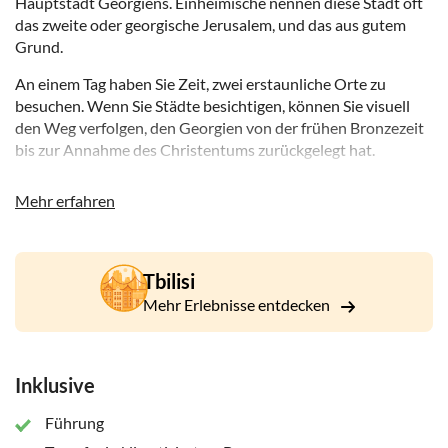
Hauptstadt Georgiens. Einheimische nennen diese Stadt oft
das zweite oder georgische Jerusalem, und das aus gutem
Grund.
An einem Tag haben Sie Zeit, zwei erstaunliche Orte zu
besuchen. Wenn Sie Städte besichtigen, können Sie visuell
den Weg verfolgen, den Georgien von der frühen Bronzezeit
bis zur Annahme des Christentums zurückgelegt hat.
Steigen Sie zunächst zur Kreuzkathedrale aus dem 6.
Mehr erfahren
Jahrhundert hinauf. Von hier aus haben Sie einen
bezaubernden Blick auf Mzcheti. Als nächstes besuchen Sie
die Swetizchowli-Kathedrale (die lebende Säule), die
Patriarchalkathedrale der Georgisch-Orthodoxen Kirche.
Tbilisi
Lernen Sie seine Geschichte und wichtige Ereignisse der
Mehr Erlebnisse entdecken
Vergangenheit kennen. Hier sind die Reliquien des
Christentums – das Tuch von Jesus Christus und der
Umhang des Propheten Elia.
Inklusive
Als nächstes lernen Sie die heidnische Vergangenheit in der
Uplistsikhe-Höhle kennen. Während Sie die steinernen
Führung
Labyrinthe der Wohn- und Gemeinschaftsräume erkunden,