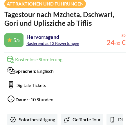
ATTRAKTIONEN UND FÜHRUNGEN
Tagestour nach Mzcheta, Dschwari,
Gori und Uplisziche ab Tiflis
ab
Hervorragend
5
/5
24
€
Basierend auf 3 Bewertungen
,
00
Kostenlose Stornierung
Sprachen:
Englisch
Digitale Tickets
Dauer:
10 Stunden
Sofortbestätigung
Geführte Tour
Digit