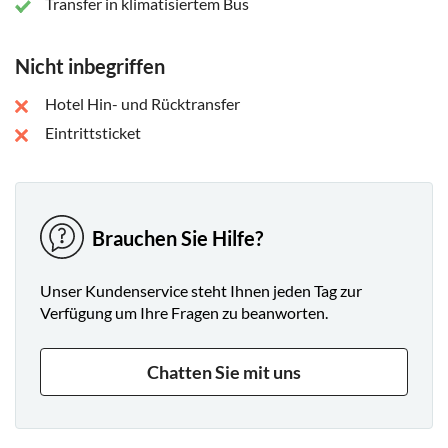
Transfer in klimatisiertem Bus
können Sie sich das Leben der Heiden und ihre Kultrituale
vorstellen. Anschließend besuchen Sie das Stalin-Museum in
seiner Heimatstadt Gori. In den Pantheonsälen des
Nicht inbegriffen
Museums finden Sie eine erhaltene Statue Stalins, seine
Hotel Hin- und Rücktransfer
persönlichen Gegenstände und Möbel.
Eintrittsticket
Brauchen Sie Hilfe?
Unser Kundenservice steht Ihnen jeden Tag zur
Verfügung um Ihre Fragen zu beanworten.
Chatten Sie mit uns