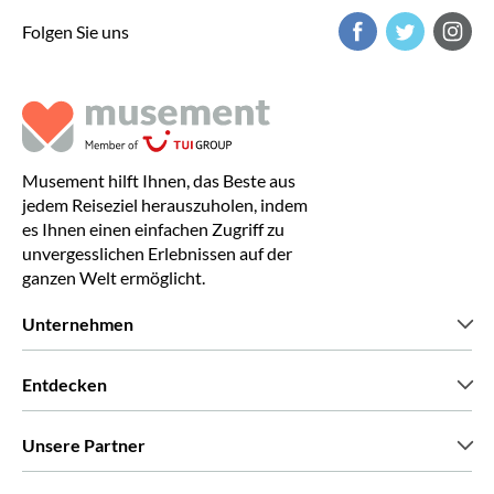
Folgen Sie uns
Musement hilft Ihnen, das Beste aus
jedem Reiseziel herauszuholen, indem
es Ihnen einen einfachen Zugriff zu
unvergesslichen Erlebnissen auf der
ganzen Welt ermöglicht.
Unternehmen
Wir über uns
Entdecken
Pressestimmen
Karriere
Was unsere Kunden über uns sagen
Unsere Partner
Green & Fair Experiences
Maßgeschneiderte Touren
Mit wem wir zusammenarbeiten