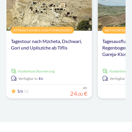
ATTRAKTIONEN UND FÜHRUNGEN
AKTIVITÄTEN
Tagestour nach Mzcheta, Dschwari,
Tagesausflug vo
Gori und Uplisziche ab Tiflis
Regenbogenbe
Gareja-Kloste
kostenlose Stornierung
kostenlose S
Verfügbar in:
En
Verfügbar in:
ab:
5
(3)
/5
24
€
,
00