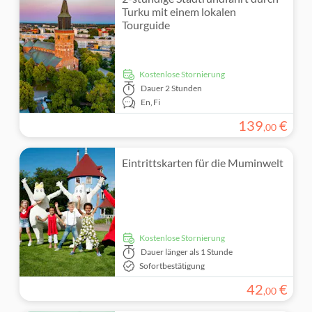
Turku mit einem lokalen
Tourguide
kostenlose Stornierung
Dauer
2 Stunden
En,
Fi
139
€
,
00
Eintrittskarten für die Muminwelt
kostenlose Stornierung
Dauer
länger als 1 Stunde
Sofortbestätigung
42
€
,
00