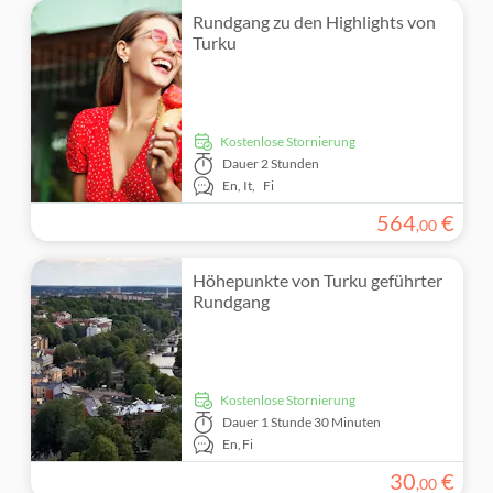
Rundgang zu den Highlights von
Turku
kostenlose Stornierung
Dauer
2 Stunden
En,
It,
Fi
564
€
,
00
Höhepunkte von Turku geführter
Rundgang
kostenlose Stornierung
Dauer
1 Stunde 30 Minuten
En,
Fi
30
€
,
00