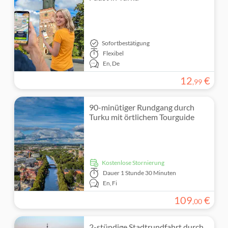
Private Tour
Must-Sees
Sightseeing & Traditionen
Kleine Gruppengröße
Sofortbestätigung
Expertenleitfaden
Flexibel
En,
De
Eintritte inbegriffen
12
€
,
99
Für Kinder kostenlos
90-minütiger Rundgang durch
Turku mit örtlichem Tourguide
kostenlose Stornierung
Dauer
1 Stunde 30 Minuten
En,
Fi
109
€
,
00
2-stündige Stadtrundfahrt durch