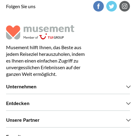
Folgen Sie uns
Musement hilft Ihnen, das Beste aus
jedem Reiseziel herauszuholen, indem
es Ihnen einen einfachen Zugriff zu
unvergesslichen Erlebnissen auf der
ganzen Welt ermöglicht.
Unternehmen
Wir über uns
Entdecken
Pressestimmen
Karriere
Was unsere Kunden über uns sagen
Unsere Partner
Green & Fair Experiences
Maßgeschneiderte Touren
Mit wem wir zusammenarbeiten