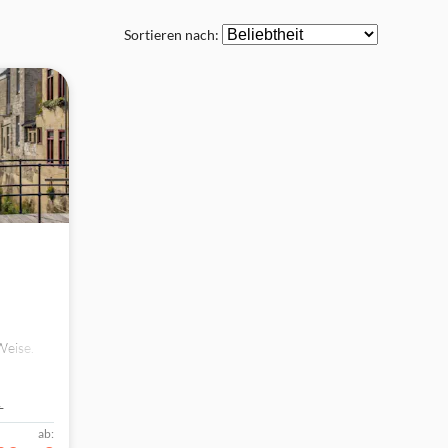
Sortieren nach:
Weise.
ng führt
dt,
Aufgaben
1
ab: