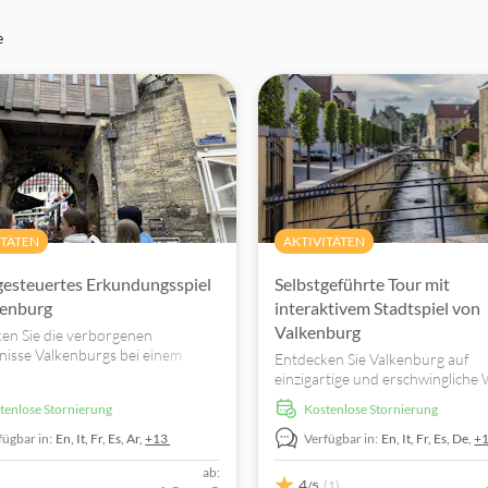
e
ITÄTEN
AKTIVITÄTEN
gesteuertes Erkundungsspiel
Selbstgeführte Tour mit
kenburg
interaktivem Stadtspiel von
Valkenburg
en Sie die verborgenen
isse Valkenburgs bei einem
Entdecken Sie Valkenburg auf
eführten Stadtspiel. Erkunden Sie
einzigartige und erschwingliche 
nen, alte Tore und unterirdische
Ein selbstgeführter Stadtrundga
stenlose Stornierung
kostenlose Stornierung
Sie zu den besten Plätzen der Sta
während Sie lustige Rätsel und 
fügbar in:
En,
It,
Fr,
Es,
Ar,
+13
Verfügbar in:
En,
It,
Fr,
Es,
De,
+
auf Ihrem Smartphone spielen.
ab:
4
(1)
/5