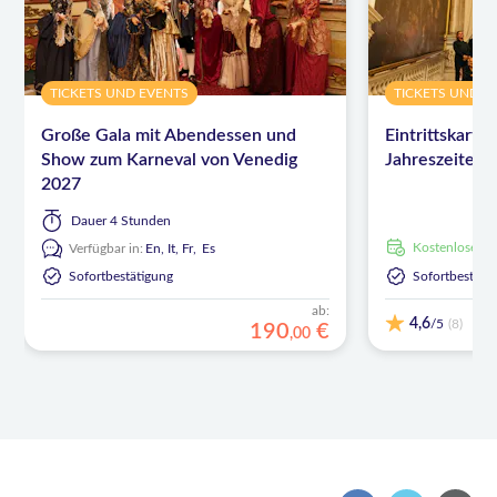
TICKETS UND EVENTS
TICKETS UND E
Große Gala mit Abendessen und
Eintrittskarten
Show zum Karneval von Venedig
Jahreszeiten 
2027
Dauer
4 Stunden
kostenlose S
Verfügbar in:
En,
It,
Fr,
Es
Sofortbestätigung
Sofortbestäti
ab:
4,6
/5
(8)
190
€
,
00