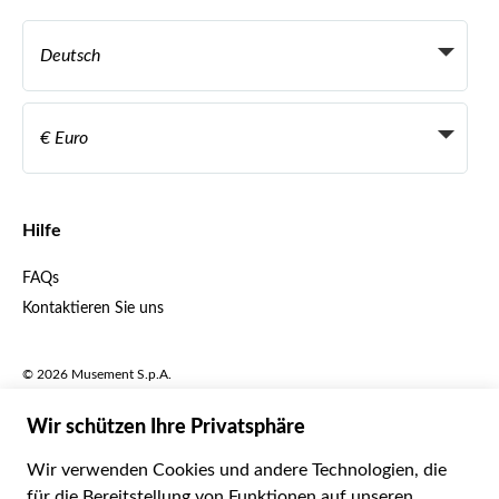
Affiliate-Programme
Persönliche Reiseagenten
Deutsch
Reiseagenturen
Werden Sie Anbieter
Italiano
Become a Distribution Partner
€ Euro
Français
Español
€ Euro
English UK
$ US-Dollar
Hilfe
English US
£ Britisches Pfund
FAQs
Deutsch
CHF Schweizer Franken
Kontaktieren Sie uns
Português
C$ Kanadischer Dollar
Polski
AU$ Australischer Dollar
© 2026 Musement S.p.A.
Português BR
د.إ VAE-Dirham
VAT IT07978000961 - Lizenz
Nederlands
Online-Reiseagentur nº 170695
ARS Argentinischer Peso
.د.ب Bahrain-Dinar
Geschäftsbedingungen
Datenschutzerklärung