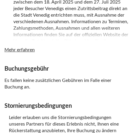
zwischen dem 18. April 2025 und dem 27. Juli 2025
jeder Besucher Venedigs einen Zutrittsbeitrag direkt an
die Stadt Venedig entrichten muss, mit Ausnahme der
verschiedenen Ausnahmen. Informationen zu Terminen,
Zahlungsmethoden, Ausnahmen und allen weiteren
Informationen finden Sie auf der offiziellen Website der
Venedig-Zutrittsgebühr. Bitte bezahlen Sie die
Eintrittsgebühr online vor der Tour.
Mehr erfahren
Der Kauf von Vouchern muss innerhalb von 24
Monaten ab Kaufdatum eingelöst werden. Nutzer von
Buchungsgebühr
Reservierungsvouchern sind verpflichtet, diese an den
in den Reiseunterlagen angegebenen
Es fallen keine zusätzlichen Gebühren im Falle einer
Fahrkartenschaltern von Alilaguna SpA in ein reguläres
Buchung an.
Ticket umzutauschen.
Entwerten Sie Ihr Ticket vor dem Einsteigen in die
Stornierungsbedingungen
Alilaguna-Fahrzeuge. Tickets sind auf allen Alilaguna-
Linien gültig. Rückfahrkarten berechtigen Sie innerhalb
Leider erlauben uns die Stornierungsbedingungen
von 30 Tagen nach Entwertung der Hinfahrt zur
unseres Partners für dieses Erlebnis nicht, Ihnen eine
Rückfahrt. Für die Rückfahrt muss das Ticket innerhalb
Rückerstattung anzubieten, Ihre Buchung zu ändern
dieser Frist neu ausgestellt werden.