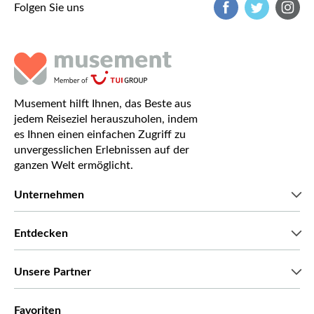
Folgen Sie uns
Musement hilft Ihnen, das Beste aus
jedem Reiseziel herauszuholen, indem
es Ihnen einen einfachen Zugriff zu
unvergesslichen Erlebnissen auf der
ganzen Welt ermöglicht.
Unternehmen
Wir über uns
Entdecken
Pressestimmen
Karriere
Was unsere Kunden über uns sagen
Unsere Partner
Green & Fair Experiences
Maßgeschneiderte Touren
Mit wem wir zusammenarbeiten
Favoriten