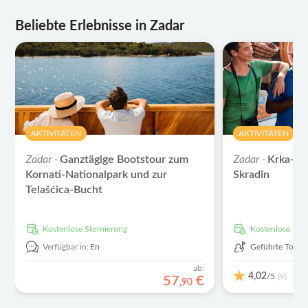
Beliebte Erlebnisse in Zadar
AKTIVITÄTEN
AKTIVITÄTEN
Zadar -
Zadar -
Ganztägige Bootstour zum
Krka-Na
Kornati-Nationalpark und zur
Skradin
Telašćica-Bucht
kostenlose Stornierung
kostenlose Sto
Verfügbar in:
En
Geführte Tour
ab:
4,02
/5
(9)
57
€
,
90