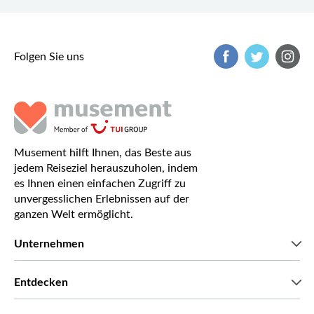
Folgen Sie uns
Musement hilft Ihnen, das Beste aus
jedem Reiseziel herauszuholen, indem
es Ihnen einen einfachen Zugriff zu
unvergesslichen Erlebnissen auf der
ganzen Welt ermöglicht.
Unternehmen
Wir über uns
Entdecken
Pressestimmen
Karriere
Was unsere Kunden über uns sagen