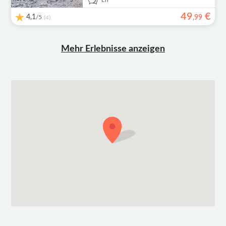
En
49
€
4,1
/5
,
99
(4)
Mehr Erlebnisse anzeigen