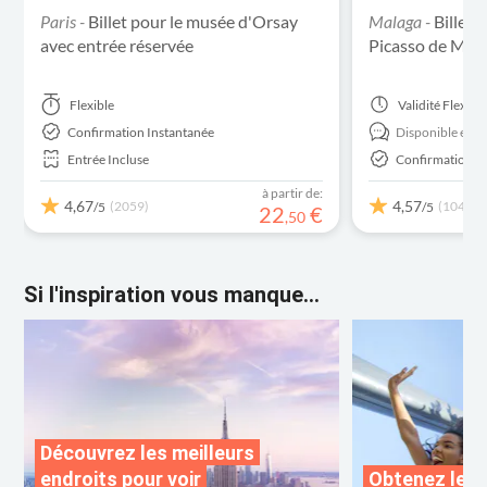
Paris -
Billet pour le musée d'Orsay
Malaga -
Billets
avec entrée réservée
Picasso de Mal
Flexible
Validité
Flexibl
Confirmation Instantanée
Disponible en:
E
Entrée Incluse
Confirmation I
à partir de:
4,67
4,57
(2059)
(1048)
/5
/5
22
€
,
50
Si l'inspiration vous manque...
Découvrez les meilleurs
endroits pour voir
Obtenez les 