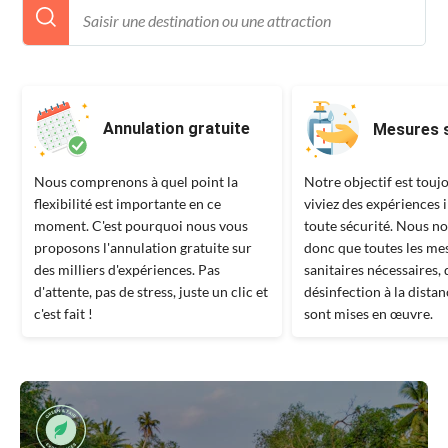
Annulation gratuite
Mesures s
Nous comprenons à quel point la
Notre objectif est touj
flexibilité est importante en ce
viviez des expériences 
moment. C'est pourquoi nous vous
toute sécurité. Nous n
proposons l'annulation gratuite sur
donc que toutes les me
des milliers d'expériences. Pas
sanitaires nécessaires, 
d'attente, pas de stress, juste un clic et
désinfection à la distan
c'est fait !
sont mises en œuvre.