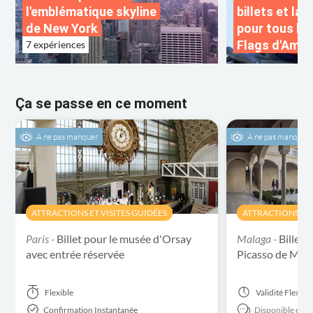
l'emblématique skyline
billets et la
de New York
pour tous les
Flags d'Amér
7 expériences
Ça se passe en ce moment
À ne pas manquer
À ne pas manquer
ATTRACTIONS ET VISITES GUIDÉES
ATTRACTIONS ET 
Paris -
Billet pour le musée d'Orsay
Malaga -
Billets
avec entrée réservée
Picasso de Mal
Flexible
Validité
Flexibl
Confirmation Instantanée
Disponible en:
E