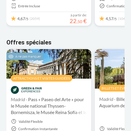
Entrée Incluse
Confirmation I
à partir de:
4,67
4,57
(2059)
(1048)
/5
/5
22
€
,
50
Offres spéciales
À ne pas manquer
ATTRACTIONS ET VISITES GUIDÉES
BILLETS ET ÉVÉN
Madrid -
Billets
Madrid -
Pass « Paseo del Arte » pour
Aquarium de M
le Musée national Thyssen-
Bornemisza, le Musée Reina Sofía et le
Musée du Prado
Validité
Flexible
Confirmation Instantanée
Validité
Flexibl