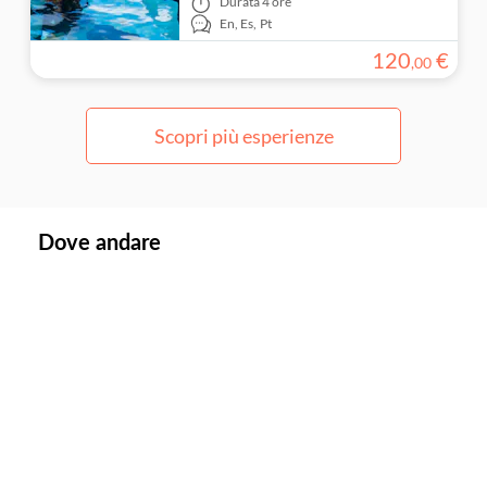
Durata
4 ore
En,
Es,
Pt
120
€
,
00
Scopri più esperienze
Dove andare