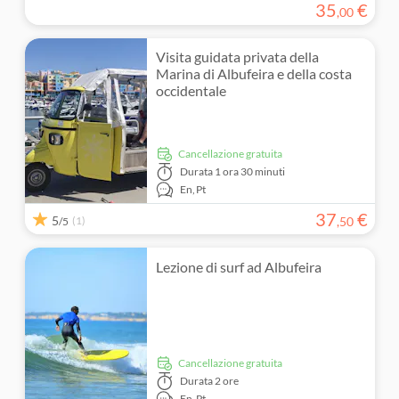
35
€
,
00
Visita guidata privata della
Marina di Albufeira e della costa
occidentale
Cancellazione gratuita
Durata
1 ora 30 minuti
En,
Pt
37
€
5
(1)
,
50
/5
Lezione di surf ad Albufeira
Cancellazione gratuita
Durata
2 ore
En,
Pt