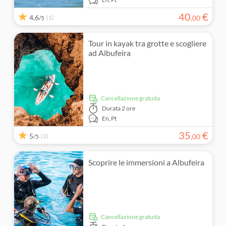
40
€
4,6
(1)
,
00
/5
Tour in kayak tra grotte e scogliere
ad Albufeira
Cancellazione gratuita
Durata
2 ore
En,
Pt
35
€
5
(3)
,
00
/5
Scoprire le immersioni a Albufeira
Cancellazione gratuita