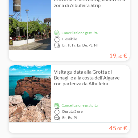
zona di Albufeira Strip
Cancellazione gratuita
Flessibile
En,
It,
Fr,
Es,
De,
Pt,
Nl
19
€
,
50
Visita guidata alla Grotta di
Benagil e alla costa dell'Algarve
con partenza da Albufeira
Cancellazione gratuita
Durata
5 ore
En,
Es,
Pt
45
€
,
00