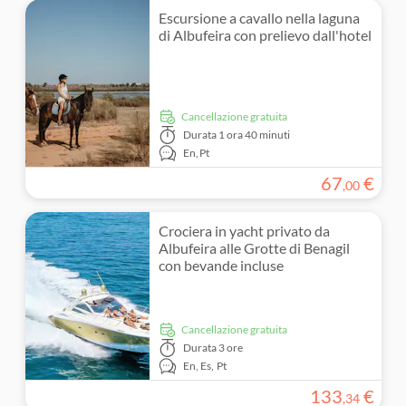
Escursione a cavallo nella laguna
di Albufeira con prelievo dall'hotel
Cancellazione gratuita
Durata
1 ora 40 minuti
En,
Pt
67
€
,
00
Crociera in yacht privato da
Albufeira alle Grotte di Benagil
con bevande incluse
Cancellazione gratuita
Durata
3 ore
En,
Es,
Pt
133
€
,
34