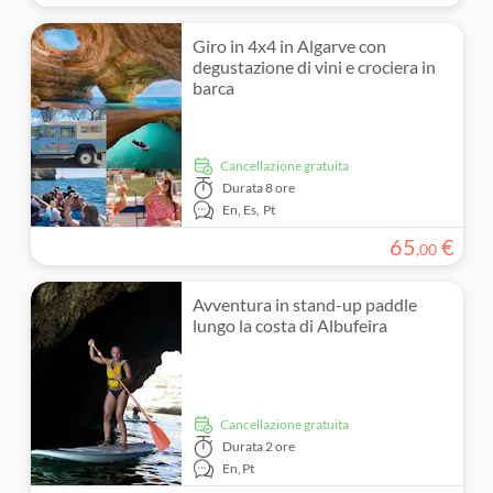
Giro in 4x4 in Algarve con
degustazione di vini e crociera in
barca
Cancellazione gratuita
Durata
8 ore
En,
Es,
Pt
65
€
,
00
Avventura in stand-up paddle
lungo la costa di Albufeira
Cancellazione gratuita
Durata
2 ore
En,
Pt