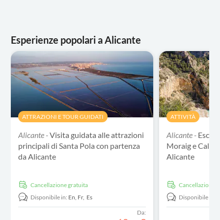
Esperienze popolari a Alicante
ATTRAZIONI E TOUR GUIDATI
ATTIVITÀ
Alicante -
Visita guidata alle attrazioni
Alicante -
Escurs
principali di Santa Pola con partenza
Moraig e Cala L
da Alicante
Alicante
Cancellazione gratuita
Cancellazione g
Disponibile in:
En,
Fr,
Es
Disponibile in:
E
Da: