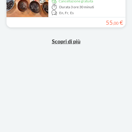
Cancellazione gratuita
Durata
3 ore 30 minuti
En,
Fr,
Es
55
€
,
00
Scopri di più