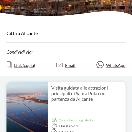
Città a Alicante
Condividi via:
Link (copia)
Email
WhatsApp
Visita guidata alle attrazioni
principali di Santa Pola con
partenza da Alicante
Cancellazione gratuita
Durata
5 ore
En,
Fr,
Es