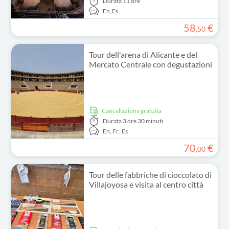
Durata
11 ore
En,
Es
58
€
,
50
Tour dell'arena di Alicante e del
Mercato Centrale con degustazioni
Cancellazione gratuita
Durata
3 ore 30 minuti
En,
Fr,
Es
70
€
,
00
Tour delle fabbriche di cioccolato di
Villajoyosa e visita al centro città