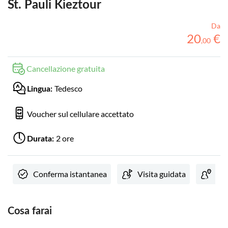
St. Pauli Kieztour
Da
20
€
,
00
Cancellazione gratuita
Tedesco
Lingua:
Voucher sul cellulare accettato
2 ore
Durata:
Conferma istantanea
Visita guidata
Loc
Cosa farai