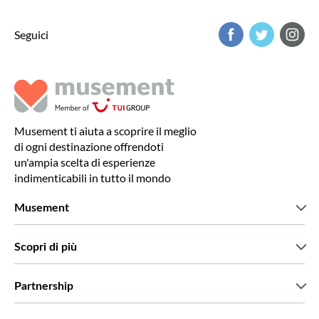
Seguici
Musement ti aiuta a scoprire il meglio
di ogni destinazione offrendoti
un'ampia scelta di esperienze
indimenticabili in tutto il mondo
Musement
Chi siamo
Scopri di più
Stampa
Lavora con noi
Cosa dicono di noi i nostri clienti
Partnership
Green & Fair Experiences
Tour personalizzati
Con chi lavoriamo