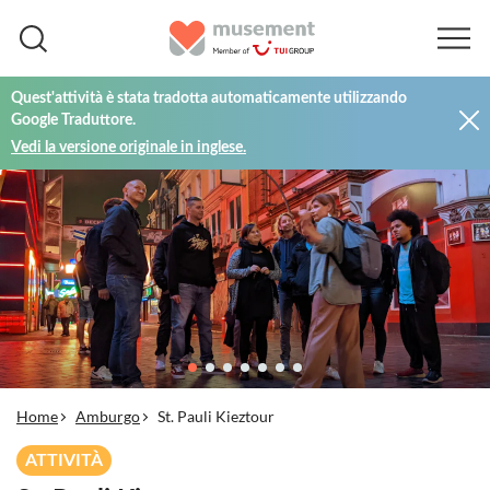
Quest'attività è stata tradotta automaticamente utilizzando
Google Traduttore.
Vedi la versione originale in inglese.
Home
Amburgo
St. Pauli Kieztour
ATTIVITÀ