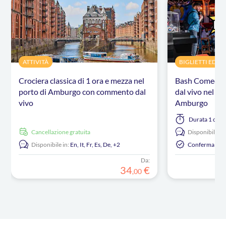
ATTIVITÀ
BIGLIETTI ED E
Crociera classica di 1 ora e mezza nel
Bash Comedy: 
porto di Amburgo con commento dal
dal vivo nel qua
vivo
Amburgo
Durata
1 ora 
Cancellazione gratuita
Disponibile in:
Disponibile in:
En,
It,
Fr,
Es,
De,
+2
Conferma Ista
Da:
34
€
,
00