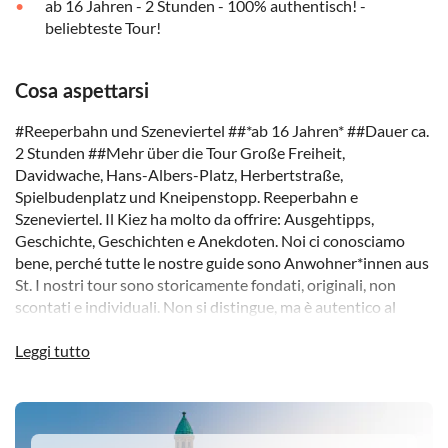
ab 16 Jahren - 2 Stunden - 100% authentisch! -
beliebteste Tour!
Cosa aspettarsi
#Reeperbahn und Szeneviertel ##*ab 16 Jahren* ##Dauer ca.
2 Stunden ##Mehr über die Tour Große Freiheit,
Davidwache, Hans-Albers-Platz, Herbertstraße,
Spielbudenplatz und Kneipenstopp. Reeperbahn e
Szeneviertel. Il Kiez ha molto da offrire: Ausgehtipps,
Geschichte, Geschichten e Anekdoten. Noi ci conosciamo
bene, perché tutte le nostre guide sono Anwohner*innen aus
St. I nostri tour sono storicamente fondati, originali, non
scontati e individuali. Non si distingue, ma è autentico al
100%! Il Kiez è il più importante centro commerciale di
Amburgo. Vi mostriamo questo pezzo affascinante di St.
Leggi tutto
Paulis. Sul Kiez si aprono le porte del mondo: Rotlicht auf
Nobelhotels, alternative Lebensweisen auf Partykultur,
DSA1St Pauli
Punk- auf Popmusik, Vorstädter auf Hamburger, Touristen
auf alte St. Paulianer. Qui si va avanti in modo selvaggio. La