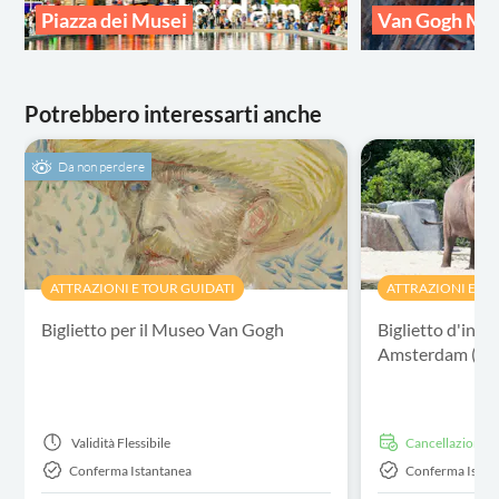
Piazza dei Musei
Van Gogh M
Potrebbero interessarti anche
Da non perdere
ATTRAZIONI E TOUR GUIDATI
ATTRAZIONI E TO
Biglietto per il Museo Van Gogh
Biglietto d'ingr
Amsterdam (AR
Validità
Flessibile
Cancellazione g
Conferma Istantanea
Conferma Istan