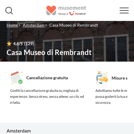
Home
Amsterdam
Casa Museo di Rembrandt
4,6
/5
(129)
Casa Museo di Rembrandt
Cancellazione gratuita
Misure sanit
Goditi la cancellazione gratuita su migliaia di
Adottiamo tutte le misure
esperienze.
Senza stress, senza attese: un clic ed
possa goderti la tua esp
è fatta.
sicurezza.
Amsterdam