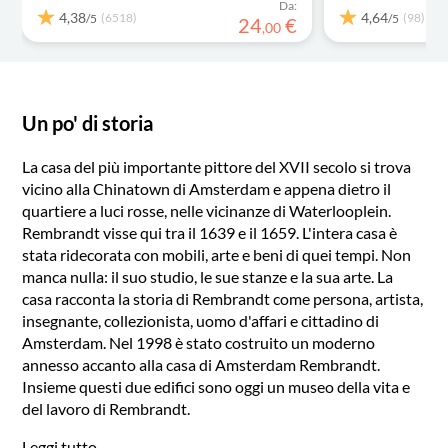
Da:
4,38
4,64
(6518)
(98)
/5
/5
24
€
,
00
Un po' di storia
La casa del più importante pittore del XVII secolo si trova
vicino alla Chinatown di Amsterdam e appena dietro il
quartiere a luci rosse, nelle vicinanze di Waterlooplein.
Rembrandt visse qui tra il 1639 e il 1659. L'intera casa è
stata ridecorata con mobili, arte e beni di quei tempi. Non
manca nulla: il suo studio, le sue stanze e la sua arte. La
casa racconta la storia di Rembrandt come persona, artista,
insegnante, collezionista, uomo d'affari e cittadino di
Amsterdam. Nel 1998 è stato costruito un moderno
annesso accanto alla casa di Amsterdam Rembrandt.
Insieme questi due edifici sono oggi un museo della vita e
del lavoro di Rembrandt.
Leggi tutto