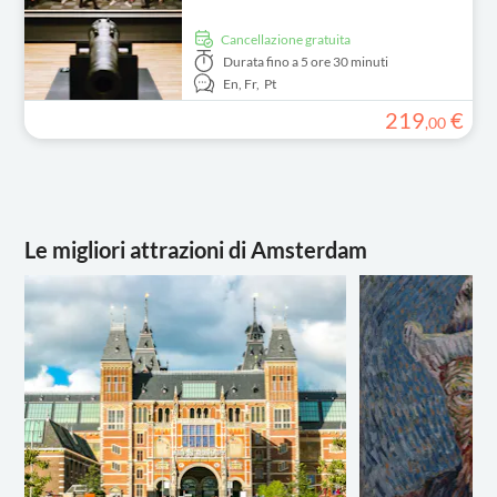
Cancellazione gratuita
Durata
fino a 5 ore 30 minuti
En,
Fr,
Pt
219
€
,
00
Le migliori attrazioni di Amsterdam