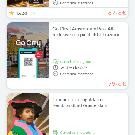
Conferma Istantanea
67
€
4,62
(26)
,
00
/5
Go City I Amsterdam Pass All-
Inclusive con più di 40 attrazioni
Cancellazione gratuita
Validità
Flessibile
Conferma Istantanea
79
€
,
00
Tour audio autoguidato di
Rembrandt ad Amsterdam
Cancellazione gratuita