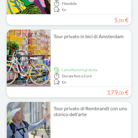
Flessibile
En
5
€
,
00
Tour privato in bici di Amsterdam
Cancellazione gratuita
Durata
fino a 2 ore
En
179
€
,
00
Tour privato di Rembrandt con uno
storico dell'arte