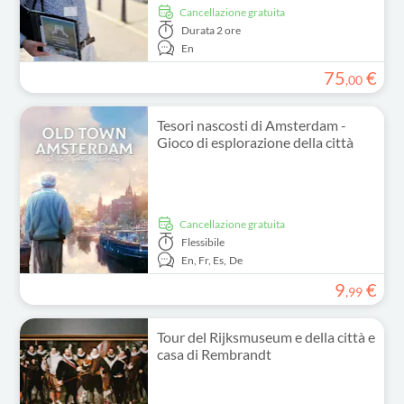
Cancellazione gratuita
Durata
2 ore
En
75
€
,
00
Tesori nascosti di Amsterdam -
Gioco di esplorazione della città
Cancellazione gratuita
Flessibile
En,
Fr,
Es,
De
9
€
,
99
Tour del Rijksmuseum e della città e
casa di Rembrandt