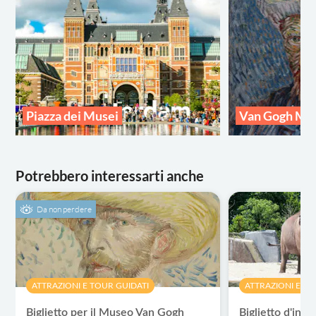
Piazza dei Musei
Van Gogh M
Potrebbero interessarti anche
Da non perdere
ATTRAZIONI E TOUR GUIDATI
ATTRAZIONI E TO
Biglietto per il Museo Van Gogh
Biglietto d'ingr