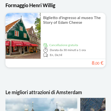
Formaggio Henri Willig
Biglietto d'ingresso al museo The
Story of Edam Cheese
Cancellazione gratuita
Durata
da 30 minuti a 1 ora
En,
De,
Nl
8
€
,
00
Le migliori attrazioni di Amsterdam