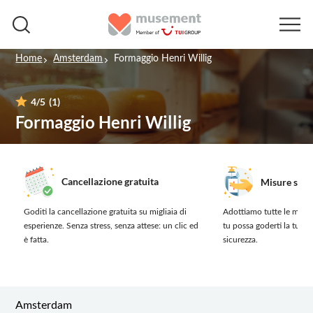
Home
Amsterdam
Formaggio Henri Willig
4
/5
(1)
Formaggio Henri Willig
Cancellazione gratuita
Misure sanit
Goditi la cancellazione gratuita su migliaia di
Adottiamo tutte le misur
esperienze.
Senza stress, senza attese: un clic ed
tu possa goderti la tua 
è fatta.
sicurezza.
Amsterdam