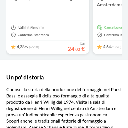
Amsterdam (AR
Cancellazione g
Validità
Flessibile
Conferma Istantanea
Conferma Istan
Da:
4,38
4,64
/5
/5
(6518)
(98)
24
€
,
00
Un po' di storia
Conosci la storia della produzione del formaggio nei Paesi
Bassi e assaggia il delizioso formaggio di alta qualità
prodotto da Henri Willig dal 1974. Visita la sala di
degustazione di Henri Willig nel centro di Amsterdam e
prova un' indimenticabile esperienza gastronomica.
Scopri anche le tradizionali fattorie di formaggio a
Volendam, Zaanse Schans e Katwoude. Il formaggio di