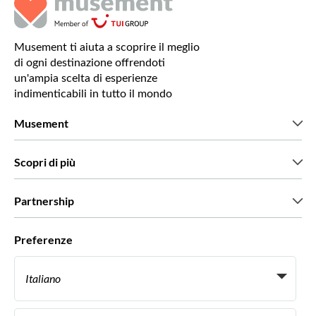
Musement ti aiuta a scoprire il meglio
di ogni destinazione offrendoti
un'ampia scelta di esperienze
indimenticabili in tutto il mondo
Musement
Chi siamo
Scopri di più
Stampa
Lavora con noi
Cosa dicono di noi i nostri clienti
Partnership
Green & Fair Experiences
Tour personalizzati
Con chi lavoriamo
Preferenze
Programmi di affiliazione
Personal Travel Agent
Italiano
Agenzie viaggi
Diventa un nostro fornitore
Italiano