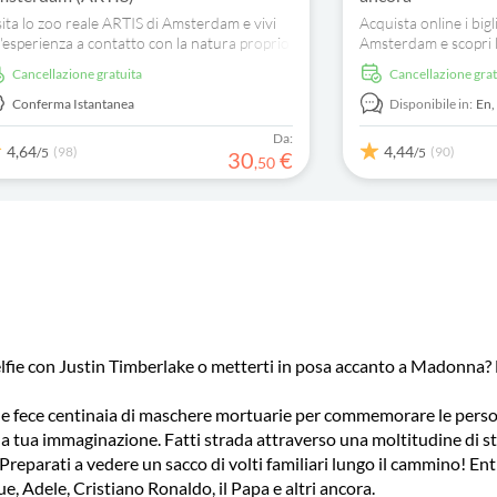
sita lo zoo reale ARTIS di Amsterdam e vivi
Acquista online i big
'esperienza a contatto con la natura proprio
Amsterdam e scopri 
l cuore della città. Ammira gli animali, esplora
evoluzione che espon
Cancellazione gratuita
Cancellazione gra
planetario e le altre attrazioni.
moderni e contempo
Conferma Istantanea
Disponibile in:
En
Da:
4,64
4,44
(98)
(90)
/5
/5
30
€
,
50
selfie con Justin Timberlake o metterti in posa accanto a Madon
e fece centinaia di maschere mortuarie per commemorare le persone 
tua immaginazione. Fatti strada attraverso una moltitudine di stat
 Preparati a vedere un sacco di volti familiari lungo il cammino! En
Adele, Cristiano Ronaldo, il Papa e altri ancora.