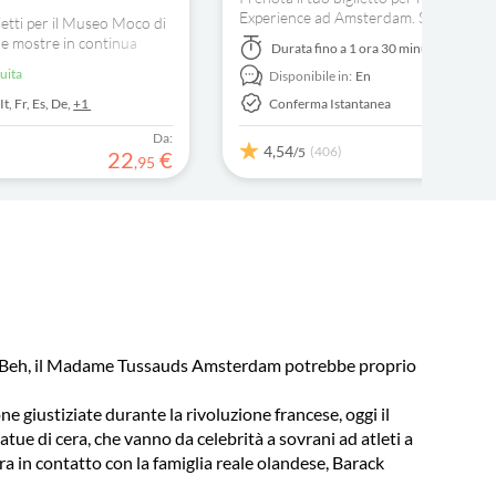
Experience ad Amsterdam. Scopri i segr
lietti per il Museo Moco di
produzione della pilsner e assaggia una
le mostre in continua
Durata
fino a 1 ora 30 minuti
birre più amate al mondo!
gono opere di artisti
tuita
Disponibile in:
En
ranei.
,
It,
Fr,
Es,
De,
+1
Conferma Istantanea
Da:
4,54
(406)
/5
22
€
,
95
na? Beh, il Madame Tussauds Amsterdam potrebbe proprio
giustiziate durante la rivoluzione francese, oggi il
ue di cera, che vanno da celebrità a sovrani ad atleti a
tra in contatto con la famiglia reale olandese, Barack