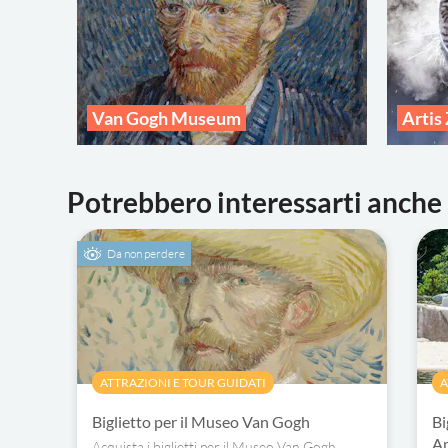
Van Gogh Museum
Artis
Potrebbero interessarti anche
Da non perdere
ATTRAZIONI E TOUR GUIDATI
A
Biglietto per il Museo Van Gogh
Bi
A
Acquista i biglietti per il Museo Van Gogh,