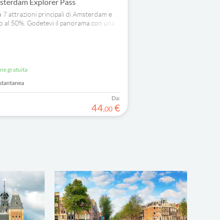
sterdam Explorer Pass
a 7 attrazioni principali di Amsterdam e
no al 50%. Godetevi il panorama con una
nale o sorvolate i Paesi Bassi con THIS IS
one gratuita
stantanea
Da:
44
€
,
00