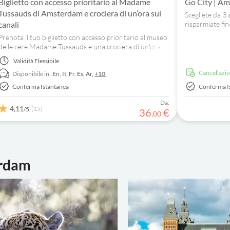
Biglietto con accesso prioritario al Madame
Go City | Am
Tussauds di Amsterdam e crociera di un’ora sui
Scegliete da 3 
canali
risparmiate fi
crociera sul ca
Prenota il tuo biglietto con accesso prioritario al museo
HOLLAND.
delle cere Madame Tussauds e una crociera di un'ora
sui canali per posare con le celebrità e scoprire
Validità
Flessibile
Amsterdam dall'acqua.
Cancellazi
Disponibile in:
En,
It,
Fr,
Es,
Ar,
+10
Conferma Istantanea
Conferma I
Da:
4,11
(15)
/5
36
€
,
00
erdam