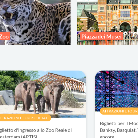
 Zoo
Piazza dei Musei
ATTRAZIONI E TOUR
TTRAZIONI E TOUR GUIDATI
Biglietti per il 
glietto d'ingresso allo Zoo Reale di
Banksy, Basquiat,
msterdam (ARTIS)
ancora