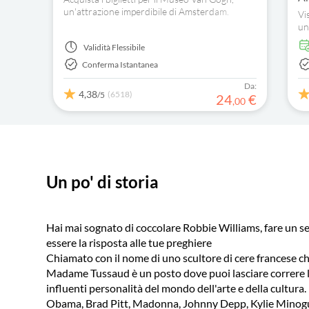
un'attrazione imperdibile di Amsterdam.
Vi
Risparmia tempo con i biglietti a fascia oraria
un
per ammirare le opere di fama mondiale di
ne
Validità
Flessibile
Vincent van Gogh.
il 
Conferma Istantanea
Da:
4,38
(6518)
/5
24
€
,
00
Un po' di storia
Hai mai sognato di coccolare Robbie Williams, fare un 
essere la risposta alle tue preghiere
Chiamato con il nome di uno scultore di cere francese ch
Madame Tussaud è un posto dove puoi lasciare correre la 
influenti personalità del mondo dell'arte e della cultura.
Obama, Brad Pitt, Madonna, Johnny Depp, Kylie Minogue, 