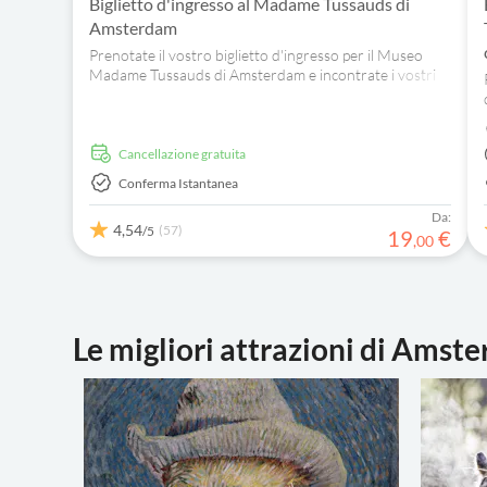
Biglietto d'ingresso al Madame Tussauds di
Amsterdam
Prenotate il vostro biglietto d'ingresso per il Museo
Madame Tussauds di Amsterdam e incontrate i vostri
artisti, star del cinema e leader mondiali preferiti.
Cancellazione gratuita
Conferma Istantanea
Da:
4,54
(57)
/5
19
€
,
00
Le migliori attrazioni di Amst