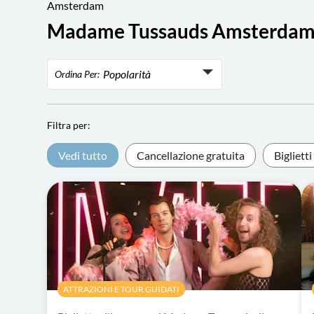
Amsterdam
Madame Tussauds Amsterdam, Big
Popolarità
Ordina Per:
Popolarità
Rating
Filtra per:
Prezzo più basso
Vedi tutto
Cancellazione gratuita
Bigliett
Prezzo più alto
ATTRAZIONI E TOUR GUIDATI