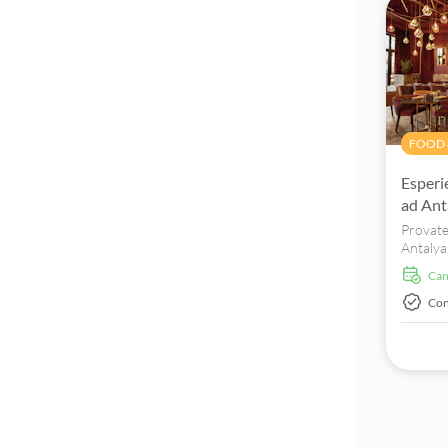
squali, 
potrai 
dell'ac
sentirt
sottoma
meravigl
comodam
cena.
FOOD 
Esperie
ad Ant
Provate 
Antalya,
mezzesim
Ca
elegant
Con