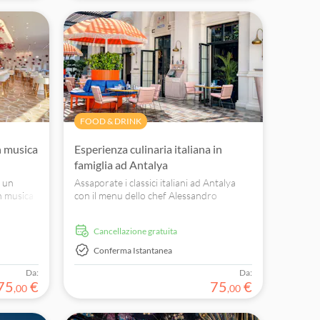
FOOD & DRINK
n musica
Esperienza culinaria italiana in
famiglia ad Antalya
n un
Assaporate i classici italiani ad Antalya
n musica
con il menu dello chef Alessandro
ea ad
Bertinetti, esperto Michelin, in un
ambiente casual-chic in stile familiare.
Cancellazione gratuita
Conferma Istantanea
Da:
Da:
75
€
75
€
,
00
,
00