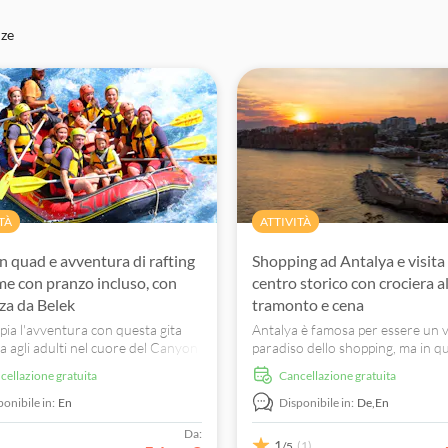
nze
TÀ
ATTIVITÀ
in quad e avventura di rafting
Shopping ad Antalya e visita 
ume con pranzo incluso, con
centro storico con crociera a
za da Belek
tramonto e cena
ia l'avventura con questa gita
Antalya è famosa per essere un 
a agli adulti nel cuore del Canyon
paradiso dello shopping, ma in q
lü. Inizia la giornata con un
tour potrai anche ammirare le at
ncellazione gratuita
Cancellazione gratuita
ante safari in quad di 45 minuti,
imperdibili della città. Scopri tutt
ndo lungo sentieri forestali
che c'è da sapere sull'oro locale a
ponibile in:
En
Disponibile in:
De,
En
i e percorsi accidentati circondati
dei gioiellieri, fai una crociera lu
Da:
scenario spettacolare. Dopo
costa e visita anche il centro stor
1
(1)
/5