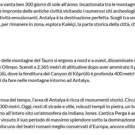
anta ben 300 giorni di sole all'anno. Incastonata tra le montagne 
 impronte delle antiche civiltà visitando i numerosi siti archeologici
tività emozionanti, Antalya è la destinazione perfetta. Scegli tra un'i
er rimanere in zona, esplora Kaleiçi, la parte storica della città, ch
delle montagne del Tauro si ergono a nord e a ovest, disseminate di
onte Olimpo. Scendi a 2.365 metri di altitudine dopo aver ammirato i
ü, dove la fenditura del Canyon di Köprülü è profonda 400 metri e il
 da fare nelle montagne intorno ad Antalya.
ova del tempo, l'area di Antalya è ricca di monumenti storici. Circa
00 metri. Oggi, resti di strade e ville, robusti templi in pietra, un
o all'intero sito un'atmosfera da Indiana Jones. L'antica Perga è an
ha vissuto il suo periodo di massimo splendore sotto la dominazione
ita uno dei teatri romani meglio conservati d'Europa, ancora utiliz