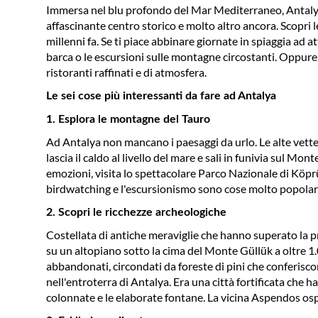
Immersa nel blu profondo del Mar Mediterraneo, Antalya v
affascinante centro storico e molto altro ancora. Scopri le
millenni fa. Se ti piace abbinare giornate in spiaggia ad at
barca o le escursioni sulle montagne circostanti. Oppure, p
ristoranti raffinati e di atmosfera.
Le sei cose più interessanti da fare ad Antalya
1. Esplora le montagne del Tauro
Ad Antalya non mancano i paesaggi da urlo. Le alte vette 
lascia il caldo al livello del mare e sali in funivia sul M
emozioni, visita lo spettacolare Parco Nazionale di Köprül
birdwatching e l'escursionismo sono cose molto popolari
2. Scopri le ricchezze archeologiche
Costellata di antiche meraviglie che hanno superato la pr
su un altopiano sotto la cima del Monte Güllük a oltre 1.0
abbandonati, circondati da foreste di pini che conferiscon
nell'entroterra di Antalya. Era una città fortificata che 
colonnate e le elaborate fontane. La vicina Aspendos osp