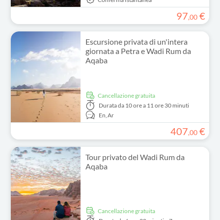
97
€
,
00
Escursione privata di un'intera
giornata a Petra e Wadi Rum da
Aqaba
Cancellazione gratuita
Durata
da 10 ore a 11 ore 30 minuti
En,
Ar
407
€
,
00
Tour privato del Wadi Rum da
Aqaba
Cancellazione gratuita