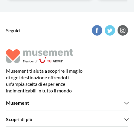
Seguici
Musement ti aiuta a scoprire il meglio
di ogni destinazione offrendoti
un'ampia scelta di esperienze
indimenticabili in tutto il mondo
Musement
Chi siamo
Scopri di più
Stampa
Lavora con noi
Cosa dicono di noi i nostri clienti