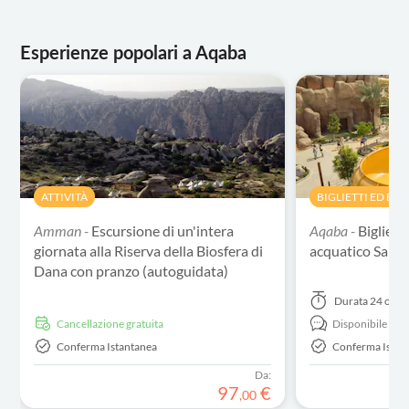
Esperienze popolari a Aqaba
ATTIVITÀ
BIGLIETTI ED EVE
Amman -
Escursione di un'intera
Aqaba -
Bigliett
giornata alla Riserva della Biosfera di
acquatico Sara
Dana con pranzo (autoguidata)
Durata
24 ore
Cancellazione gratuita
Disponibile in:
E
Conferma Istantanea
Conferma Istan
Da:
97
€
,
00