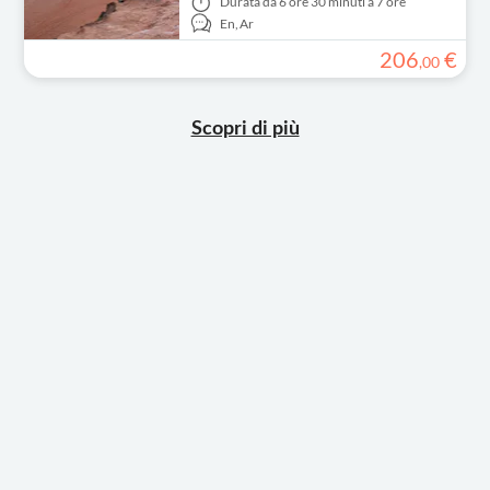
Durata
da 6 ore 30 minuti a 7 ore
En,
Ar
206
€
,
00
Scopri di più