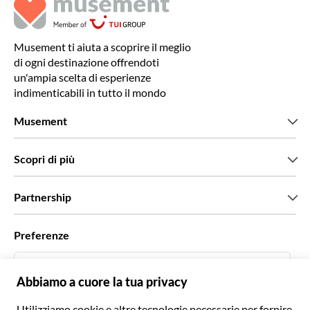
Musement ti aiuta a scoprire il meglio
di ogni destinazione offrendoti
un'ampia scelta di esperienze
indimenticabili in tutto il mondo
Musement
Chi siamo
Scopri di più
Stampa
Lavora con noi
Cosa dicono di noi i nostri clienti
Partnership
Green & Fair Experiences
Tour personalizzati
Con chi lavoriamo
Preferenze
Programmi di affiliazione
Personal Travel Agent
Italiano
Agenzie viaggi
Diventa un nostro fornitore
Italiano