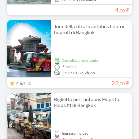
4
€
,
00
Tour della città in autobus hop-on
hop-off di Bangkok
Cancellazione gratuita
Flessibile
En,
Fr,
Es,
De,
Zh,
Ko
23
€
4,6
(2)
,
00
/5
Biglietto per l'autobus Hop On
Hop Off di Bangkok
Ingresso Incluso