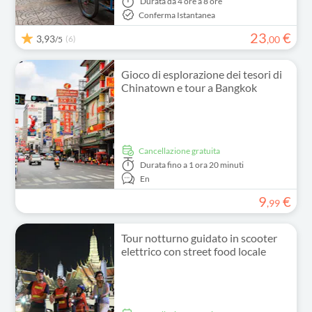
Durata
da 4 ore a 8 ore
Conferma Istantanea
23
€
3,93
(6)
,
00
/5
Gioco di esplorazione dei tesori di
Chinatown e tour a Bangkok
Cancellazione gratuita
Durata
fino a 1 ora 20 minuti
En
9
€
,
99
Tour notturno guidato in scooter
elettrico con street food locale