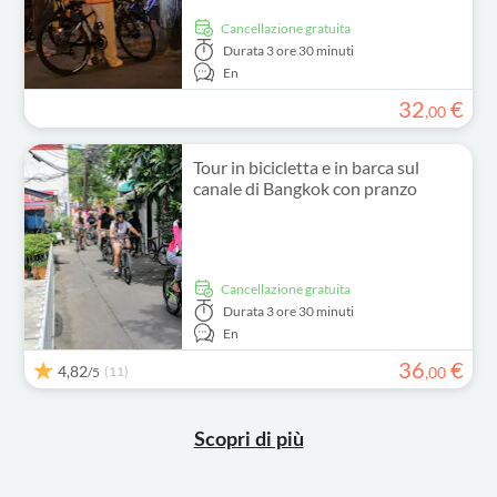
Cancellazione gratuita
Durata
3 ore 30 minuti
En
32
€
,
00
Tour in bicicletta e in barca sul
canale di Bangkok con pranzo
Cancellazione gratuita
Durata
3 ore 30 minuti
En
36
€
4,82
(11)
,
00
/5
Scopri di più