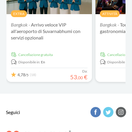
EXTRA
ATTIVITÀ
Bangkok -
Arrivo veloce VIP
Bangkok -
Tour g
all'aeroporto di Suvarnabhumi con
gastronomia di
servizi opzionali
Cancellazione gratuita
Cancellazione g
Disponibile in:
En
Disponibile in:
Da:
4,78
(18)
/5
53
€
,
00
Seguici