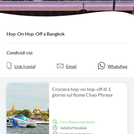
Hop-On Hop-Off a Bangkok
Condividi via:
Link (copia)
Email
WhatsApp
Crociera hop-on hop-off di 1
giorno sul fiume Chao Phraya
Cancellazione gratuita
Validità
Flessibile
Conferma Istantanea