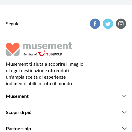
Seguici
Musement ti aiuta a scoprire il meglio
di ogni destinazione offrendoti
un'ampia scelta di esperienze
indimenticabili in tutto il mondo
Musement
Chi siamo
Scopri di più
Stampa
Lavora con noi
Cosa dicono di noi i nostri clienti
Partnership