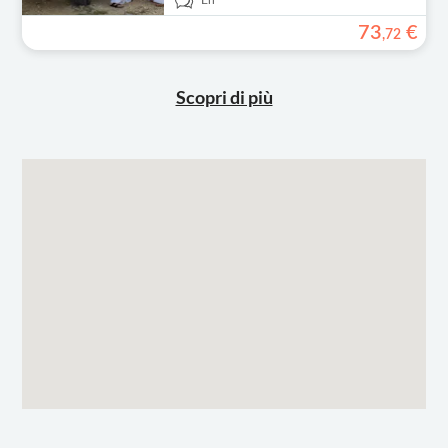
En
73
€
,
72
Scopri di più