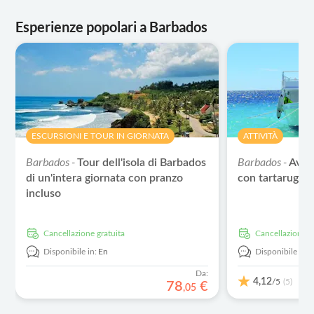
Esperienze popolari a Barbados
ESCURSIONI E TOUR IN GIORNATA
ATTIVITÀ
Barbados -
Barbados -
Tour dell'isola di Barbados
Avve
di un'intera giornata con pranzo
con tartarughe 
incluso
Cancellazione gratuita
Cancellazione g
Disponibile in:
En
Disponibile in:
Da:
4,12
/5
(5)
78
€
,
05