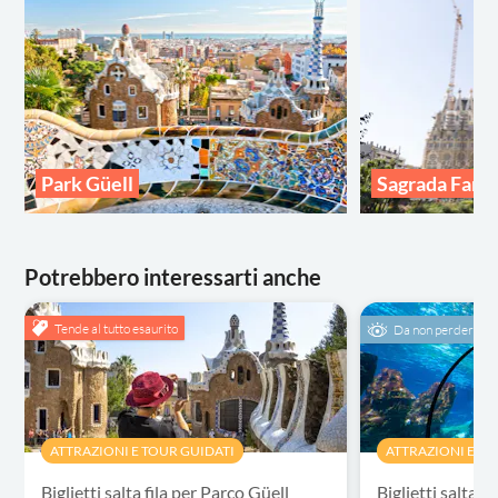
Park Güell
Sagrada Famil
Potrebbero interessarti anche
Tende al tutto esaurito
Da non perdere
ATTRAZIONI E TOUR GUIDATI
ATTRAZIONI E TO
Biglietti salta fila per Parco Güell
Biglietti salta fi