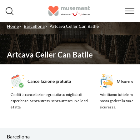
Home
Barcellona
Artcava Celler Can Batlle
Artcava Celler Can Batlle
Cancellazione gratuita
Misure sanit
Goditi la cancellazione gratuita su migliaia di
Adottiamo tutte le misure
esperienze.
Senza stress, senza attese: un clic ed
possa goderti la tua esp
è fatta.
sicurezza.
Barcellona