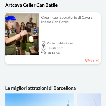
Artcava Celler Can Batlle
Crea il tuo laboratorio di Cava a
Masia Can Batlle
Conferma Istantanea
Durata
3 ore
En,
Es,
Ca
95
€
,
00
Le migliori attrazioni di Barcellona