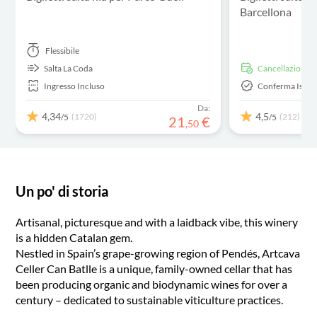
Barcellona
Flessibile
Salta La Coda
Cancellazione g
Ingresso Incluso
Conferma Istan
Da:
4,34
4,5
(1720)
(212)
/5
/5
21
€
,
50
Un po' di storia
Artisanal, picturesque and with a laidback vibe, this winery
is a hidden Catalan gem.
Nestled in Spain’s grape-growing region of Pendés, Artcava
Celler Can Batlle is a unique, family-owned cellar that has
been producing organic and biodynamic wines for over a
century – dedicated to sustainable viticulture practices.