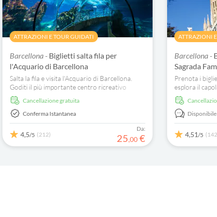
ATTRAZIONI E TOUR GUIDATI
ATTRAZIONI E
Barcellona -
Biglietti salta fila per
Barcellona -
B
l'Acquario di Barcellona
Sagrada Famí
Salta la fila e visita l'Acquario di Barcellona.
Prenota i bigli
Goditi il più importante centro ricreativo
esplora il capo
marino al mondo dedicato alla vita
interni spettac
Cancellazione gratuita
Cancellazi
sottomarina del Mediterraneo!
multilingue.
Conferma Istantanea
Disponibile 
Da:
4,5
4,51
(212)
(14
/5
/5
25
€
,
00