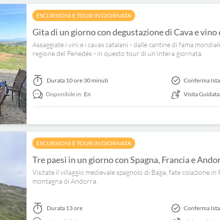
ESCURSIONI E TOUR IN GIORNATA
Gita di un giorno con degustazione di Cava e vino
Assaggiate i vini e i cavas catalani - dalle cantine di fama mondial
regione del Penedés - in questo tour di un'intera giornata.
Durata
10 ore 30 minuti
Conferma Ist
Disponibile in:
En
Visita Guidata
ESCURSIONI E TOUR IN GIORNATA
Tre paesi in un giorno con Spagna, Francia e Ando
Visitate il villaggio medievale spagnolo di Baga, fate colazione in 
montagna di Andorra.
Durata
13 ore
Conferma Ist