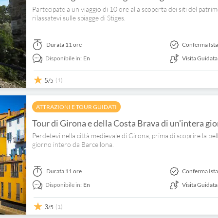
Partecipate a un viaggio di 10 ore alla scoperta dei siti del pa
rilassatevi sulle spiagge di Stiges.
Durata
11 ore
Conferma Ist
Disponibile in:
En
Visita Guidata
5
(1)
/5
ATTRAZIONI E TOUR GUIDATI
Tour di Girona e della Costa Brava di un'intera gi
Perdetevi nella città medievale di Girona, prima di scoprire la be
giorno intero da Barcellona.
Durata
11 ore
Conferma Ist
Disponibile in:
En
Visita Guidata
3
(1)
/5