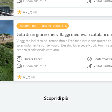
Disponibile in:
En
Visita Guidata
4,75
(4)
/5
ESCURSIONI E TOUR IN GIORNATA
Gita di un giorno nei villaggi medievali catalani d
Viaggiate indietro nel tempo fino all'età medievale con questo tour
splendidamente conservati di Besalú, Tavertet e Rupit. Ammirate
pranzo tradizionale catalano.
Durata
11 ore
Conferma Ist
Disponibile in:
En
Visita Guidata
4,5
(4)
/5
Scopri di più