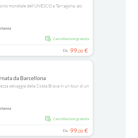
trimonio mondiale dell'UNESCO a Tarragona, poi
antanea
Cancellazione gratuita
99
€
Da:
,
00
ornata da Barcellona
llezza selvaggia della Costa Brava in un tour di un
antanea
Cancellazione gratuita
99
€
Da:
,
00