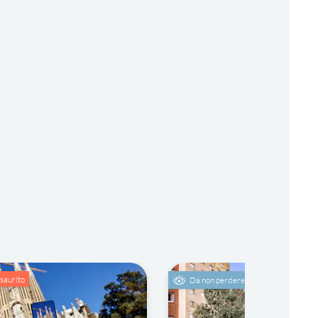
esaurito
Da non perdere