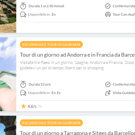
Durata
1 ora 30 minuti
Conferma Ist
Disponibile in:
En
Tour Con Aud
ESCURSIONI E TOUR IN GIORNATA
Tour di un giorno ad Andorra e in Francia da Barce
Visitate tre Paesi in un giorno: Spagna, Andorra e Francia. Scoprit
godetevi un po' di tempo libero per lo shopping.
Durata
12 ore
Conferma Ist
Disponibile in:
En,
Es
Visita Guidata
4,6
(1)
/5
ESCURSIONI E TOUR IN GIORNATA
Tour di un giorno a Tarragona e Sitges da Barcello