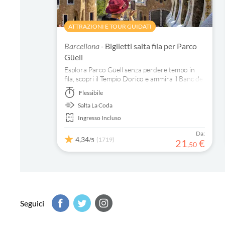
ATTRAZIONI E TOUR GUIDATI
Barcellona -
Biglietti salta fila per Parco
Güell
Esplora Parco Güell senza perdere tempo in
fila, scopri il Tempio Dorico e ammira il Banc de
Tracadis. Solo Gaudì riesce a fondere
Flessibile
perfettamente natura e architettura!
Salta La Coda
Ingresso Incluso
Da:
4,34
(1719)
/5
21
€
,
50
Seguici