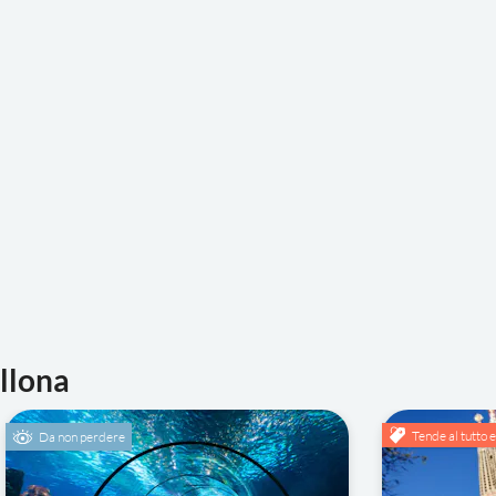
llona
Tende al tutto 
Da non perdere