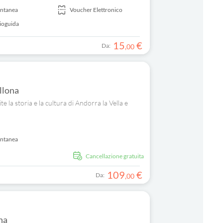
antanea
Voucher Elettronico
ioguida
15
€
Da:
,
00
llona
e la storia e la cultura di Andorra la Vella e
antanea
Cancellazione gratuita
109
€
Da:
,
00
na