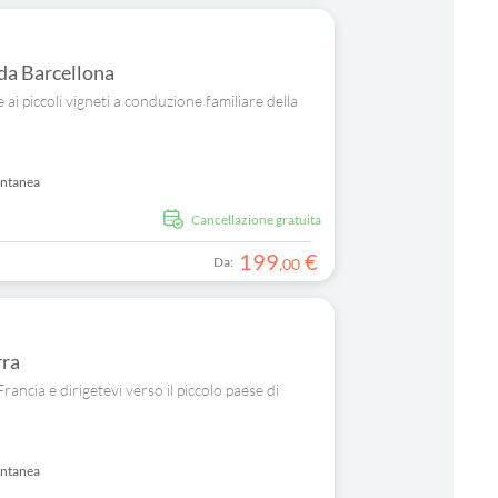
 da Barcellona
e ai piccoli vigneti a conduzione familiare della
antanea
Cancellazione gratuita
199
€
Da:
,
00
rra
Francia e dirigetevi verso il piccolo paese di
antanea