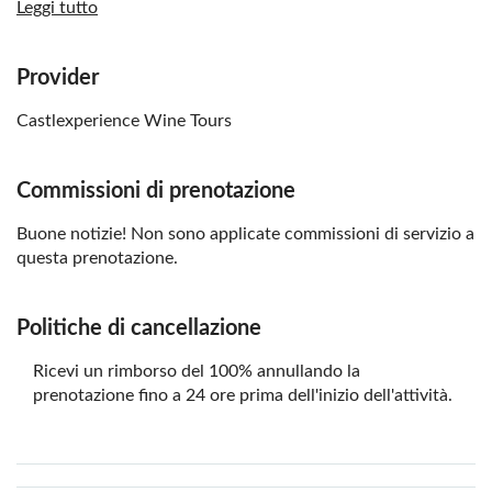
Leggi tutto
Le temperature a Montserrat e nella cantina tendono a
essere più estreme rispetto a Barcellona. Si prega di
controllare le previsioni meteo il giorno prima e di
Provider
vestirsi di conseguenza
Castlexperience Wine Tours
La guida ti chiederà eventuali esigenze alimentari
particolari e restrizioni alimentari all'inizio del tour
Commissioni di prenotazione
I bambini di età pari o inferiore a 3 anni possono
partecipare al tour gratuitamente, ma non vengono
Buone notizie! Non sono applicate commissioni di servizio a
forniti seggiolini per auto o pasti
questa prenotazione.
Per motivi logistici, potresti visitare un'altra cantina al
posto di Oller del Mas
Politiche di cancellazione
Ricordati di portare:
Ricevi un rimborso del 100% annullando la
Vestiti e scarpe comode
prenotazione fino a 24 ore prima dell'inizio dell'attività.
Acqua, soprattutto in estate