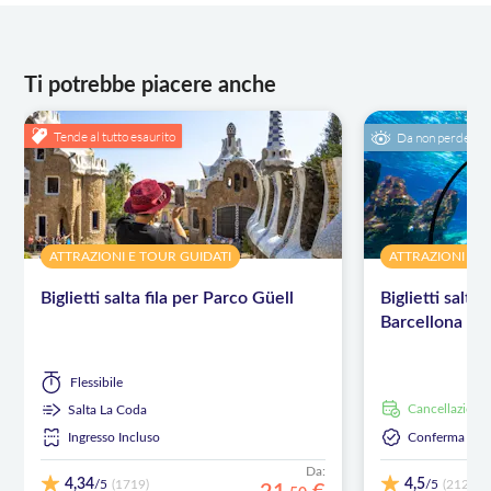
Ti potrebbe piacere anche
Tende al tutto esaurito
Da non perdere
ATTRAZIONI E TOUR GUIDATI
ATTRAZIONI E 
Biglietti salta fila per Parco Güell
Biglietti salta 
Barcellona
Flessibile
Cancellazione
Salta La Coda
Ingresso Incluso
Conferma Ista
Da:
4,34
4,5
/5
/5
(1719)
(212)