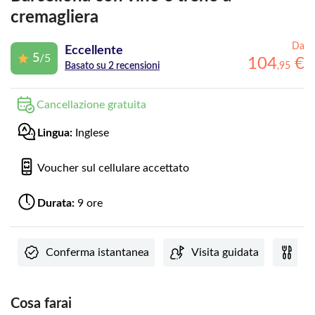
cremagliera
Da
Eccellente
5
/5
104
€
,
95
Basato su 2 recensioni
Cancellazione gratuita
Lingua:
Inglese
Voucher sul cellulare accettato
Durata:
9 ore
Conferma istantanea
Visita guidata
Pas
Cosa farai