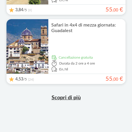
En,
Nl
55
€
3,84
/5
,
00
(9)
Safari in 4x4 di mezza giornata:
Guadalest
Cancellazione gratuita
Durata
da 2 ore a 4 ore
En,
Nl
55
€
4,53
/5
,
00
(24)
Scopri di più