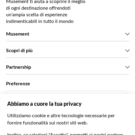
Musement ti aiuta a scoprire il meglio
di ogni destinazione offrendoti
un'ampia scelta di esperienze
indimenticabili in tutto il mondo
Musement
Chi siamo
Scopri di più
Stampa
Lavora con noi
Cosa dicono di noi i nostri clienti
Partnership
Green & Fair Experiences
Tour personalizzati
Con chi lavoriamo
Preferenze
Programmi di affiliazione
Personal Travel Agent
Italiano
Agenzie viaggi
Diventa un nostro fornitore
Italiano
Become a Distribution Partner
€ Euro
Français
Español