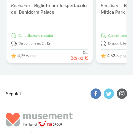
Benidorm -
Biglietti per lo spettacolo
Benidorm -
Bigl
del Benidorm Palace
Mitica Park
Cancellazione gratuita
Cancellazione g
Disponibile in:
En,
Es
Disponibile in:
Da:
4,75
4,52
/5
/5
(11)
(15)
35
€
,
00
Seguici