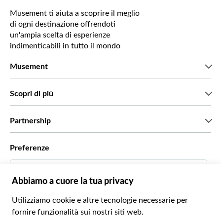
Musement ti aiuta a scoprire il meglio
di ogni destinazione offrendoti
un'ampia scelta di esperienze
indimenticabili in tutto il mondo
Musement
Chi siamo
Scopri di più
Stampa
Lavora con noi
Cosa dicono di noi i nostri clienti
Partnership
Green & Fair Experiences
Tour personalizzati
Con chi lavoriamo
Preferenze
Programmi di affiliazione
Personal Travel Agent
Italiano
Agenzie viaggi
Diventa un nostro fornitore
Italiano
Become a Distribution Partner
€ Euro
Français