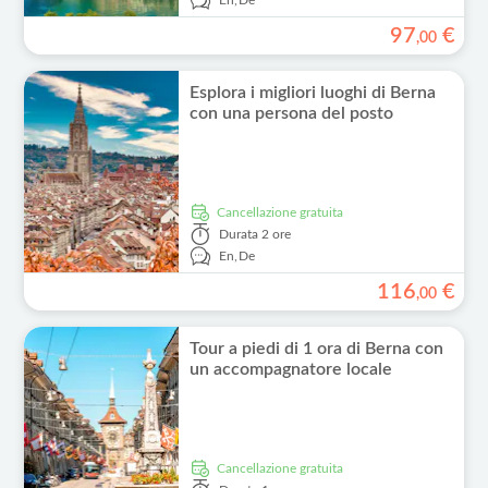
En,
De
97
€
,
00
Esplora i migliori luoghi di Berna
con una persona del posto
Cancellazione gratuita
Durata
2 ore
En,
De
116
€
,
00
Tour a piedi di 1 ora di Berna con
un accompagnatore locale
Cancellazione gratuita