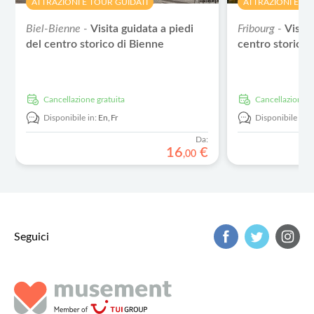
ATTRAZIONI E TOUR GUIDATI
ATTRAZIONI E TO
Biel-Bienne -
Visita guidata a piedi
Fribourg -
Visita
del centro storico di Bienne
centro storico 
Cancellazione gratuita
Cancellazione g
Disponibile in:
En,
Fr
Disponibile in:
Da:
16
€
,
00
Seguici