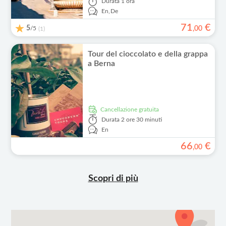
Durata
1 ora
En,
De
71
€
5
/5
,
00
(1)
Tour del cioccolato e della grappa
a Berna
Cancellazione gratuita
Durata
2 ore 30 minuti
En
66
€
,
00
Scopri di più