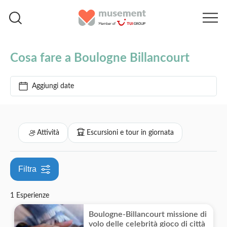
Home
Boulogne Billancourt
Cosa fare a Boulogne Billancourt
Filtra per prezzo (Adulto)
Aggiungi date
Opzioni biglietto
€
€
Min
Max
Voucher elettronico
Filtra per categorie
Attività
Escursioni e tour in giornata
Cancellazione gratuita
Attività
Conferma istantanea
Filtra
Attività in città
Escursioni e tour in giornata
1 Esperienze
Turismo e tradizioni
Boulogne-Billancourt missione di
Città
volo delle celebrità gioco di città