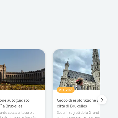
ATTIVITÀ
ione autoguidato
Gioco di esplorazione autonoma d
 a Bruxelles
città di Bruxelles
ante caccia al tesoro a
Scopri i segreti della Grand Place di Br
ta di indizi e risolvendo
con un avvincente tour avventuroso.