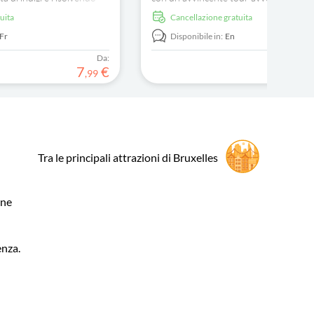
hi storici e assapora i
Immergiti nella storia, risolvi enigmi ed
tuita
Cancellazione gratuita
tesori nascosti.
,
Fr
Disponibile in:
En
Da:
7
€
,
99
Tra le principali attrazioni di Bruxelles
one
enza.