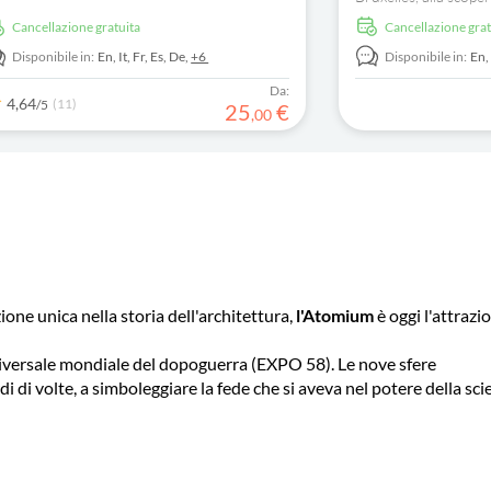
che ore.
enigmi. Esplora i luog
Cancellazione gratuita
Cancellazione gra
cioccolatini belgi.
Disponibile in:
En,
It,
Fr,
Es,
De,
+6
Disponibile in:
En
Da:
4,64
(11)
/5
25
€
,
00
zione unica nella storia dell'architettura,
l'Atomium
è oggi l'attrazi
niversale mondiale del dopoguerra (EXPO 58). Le nove sfere
i di volte, a simboleggiare la fede che si aveva nel potere della sci