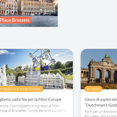
Place Brussels
TTRAZIONI E TOUR GUIDATI
ATTIVITÀ
glietto salta fila per la Mini-Europe
Gioco di esploraz
“Dutchman’s Gold”
enota il tuo biglietto d'ingresso al Mini
rope di Bruxelles, l'unico parco in cui potrai
Parti per un'emozion
sitare i monumenti più iconici d'Europa in
Bruxelles, alla scoper