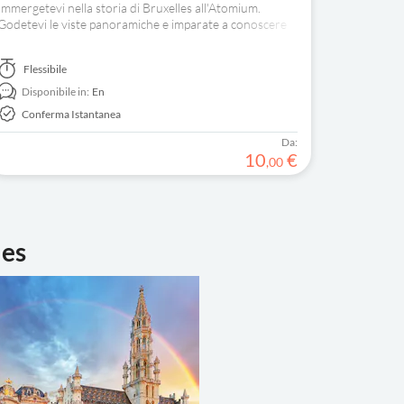
Immergetevi nella storia di Bruxelles all'Atomium.
Godetevi le viste panoramiche e imparate a conoscere
la sua creazione con un coinvolgente tour audio in-app.
Flessibile
Disponibile in:
En
Conferma Istantanea
Da:
10
€
,
00
les