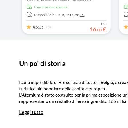
po
produzione artigianale del cioccolato e
Cancellazione gratuita
assaggia i migliori cioccolatini in presenza di un
maestro cioccolatiere
Disponibile in:
En,
It,
Fr,
Es,
Ar,
+6
Da:
4,55
(20)
/5
16
€
,
00
Un po' di storia
Icona imperdibile di Bruxelles, e di tutto il
Belgio
, e crea
turistica più popolare della capitale europea.
L'Atomium è stato costruito per la prima esposizione u
rappresentano un cristallo di ferro ingrandito 165 miliard
Leggi tutto