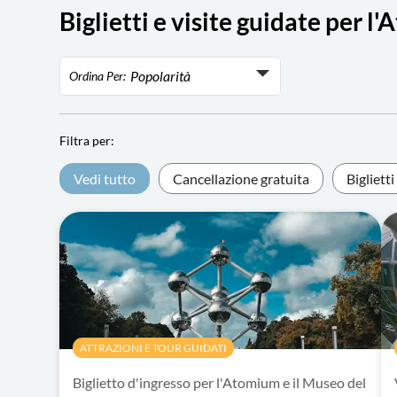
Biglietti e visite guidate per 
Popolarità
Ordina Per:
Popolarità
Rating
Filtra per:
Prezzo più basso
Vedi tutto
Cancellazione gratuita
Bigliett
Prezzo più alto
ATTRAZIONI E TOUR GUIDATI
Biglietto d'ingresso per l'Atomium e il Museo del