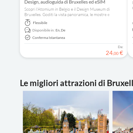
Design, audioguida di Bruxelles ed eSIM
Scopri l'Atomium in Belgio e il Design Museum di
Bruxelles. Goditi la vista panoramica, le mostre e
l'audioguida della città. Rimani connesso grazie all'eSIM
Flessibile
inclusa.
Disponibile in:
En,
De
Conferma Istantanea
Da:
24
€
,
00
Le migliori attrazioni di Bruxel