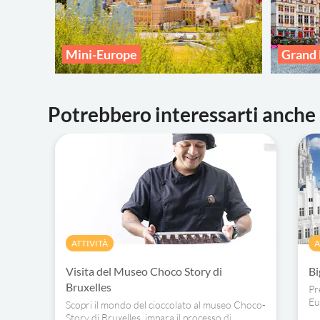
Mini-Europe
Grand 
Potrebbero interessarti anche
ATTIVITÀ
A
Visita del Museo Choco Story di
Bi
Bruxelles
Pr
Eu
Scopri il mondo del cioccolato al museo Choco-
vi
Story di Bruxelles, impara il processo di