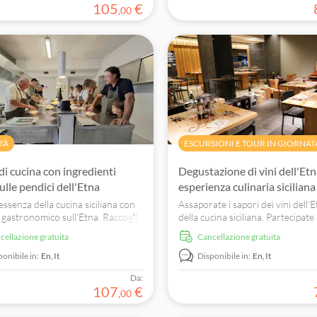
105
€
,
00
TÀ
ESCURSIONI E TOUR IN GIORNAT
di cucina con ingredienti
Degustazione di vini dell'Et
sulle pendici dell'Etna
esperienza culinaria siciliana
'essenza della cucina siciliana con
Assaporate i sapori dei vini dell'
 gastronomico sull'Etna. Raccogli
della cucina siciliana. Partecipate
nti freschi, impara a preparare la
degustazione guidata presso le c
ncellazione gratuita
Cancellazione gratuita
assapora i vini locali.
locali e lasciatevi viziare dalle spe
regionali.
ponibile in:
En,
It
Disponibile in:
En,
It
Da:
107
€
,
00