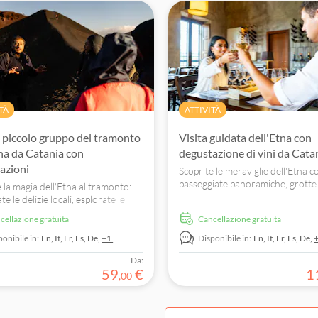
TÀ
ATTIVITÀ
n piccolo gruppo del tramonto
Visita guidata dell'Etna con
tna da Catania con
degustazione di vini da Cata
azioni
Scoprite le meraviglie dell'Etna c
passeggiate panoramiche, grotte 
 la magia dell'Etna al tramonto:
degustazioni di vino. Scoprite i p
te le delizie locali, esplorate le
vulcanici e i sapori locali.
i lava e assistete a panorami
ncellazione gratuita
Cancellazione gratuita
to. Scoprite oggi la meraviglia
 della Sicilia!
ponibile in:
En,
It,
Fr,
Es,
De,
+1
Disponibile in:
En,
It,
Fr,
Es,
De,
Da:
59
€
1
,
00