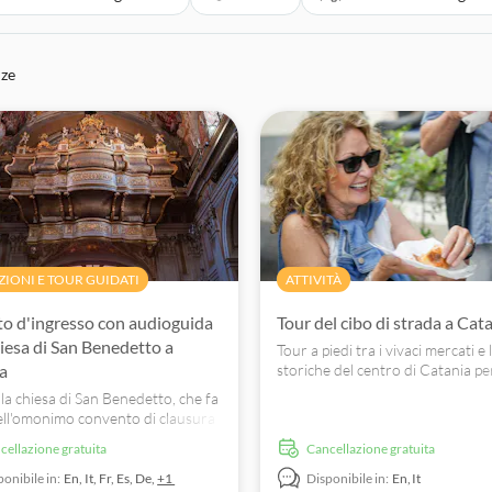
nze
ZIONI E TOUR GUIDATI
ATTIVITÀ
tto d'ingresso con audioguida
Tour del cibo di strada a Cat
hiesa di San Benedetto a
Tour a piedi tra i vivaci mercati e 
a
storiche del centro di Catania pe
assaggiare il miglior cibo di strad
 la chiesa di San Benedetto, che fa
città.
ell'omonimo convento di clausura
le, e ammirate un esempio di
ncellazione gratuita
Cancellazione gratuita
ttura tardo-barocca.
ponibile in:
En,
It,
Fr,
Es,
De,
+1
Disponibile in:
En,
It