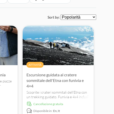
Sort by:
ATTIVITÀ
ania
Escursione guidata al cratere
sommitale dell'Etna con funivia e
le piazze
r
4×4
a della
Scoprite i crateri sommitali dell'Etna con
un trekking guidato. Funivia e 4x4 inclusi.
Ammirate paesaggi vulcanici mozzafiato.
Cancellazione gratuita
Disponibile in:
En,
It