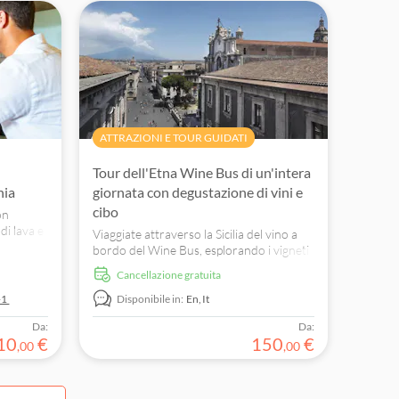
ATTRAZIONI E TOUR GUIDATI
Tour dell'Etna Wine Bus di un'intera
nia
giornata con degustazione di vini e
cibo
on
di lava e
Viaggiate attraverso la Sicilia del vino a
aesaggi
bordo del Wine Bus, esplorando i vigneti
dell'Etna e l'iconica Riviera dei Ciclopi.
Cancellazione gratuita
+1
Disponibile in:
En,
It
Da:
Da:
10
€
150
€
,
00
,
00