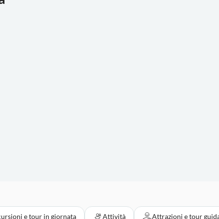
ursioni e tour in giornata
Attività
Attrazioni e tour guid