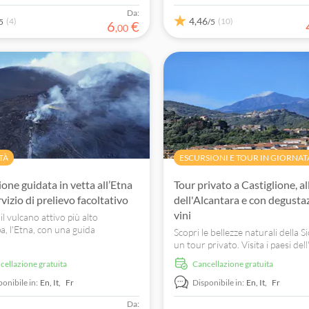
Da:
4,46
(4)
(10)
5
/5
6
€
,
00
TÀ
ESCURSIONI E TOUR IN GIORNAT
one guidata in vetta all’Etna
Tour privato a Castiglione, a
vizio di prelievo facoltativo
dell'Alcantara e con degusta
vini
il vulcano attivo più alto
a, l'Etna, con una guida
Scopri le bellezze naturali della Si
ata. Scegli la tua avventura e goditi
un tour privato. Visita i paesi dell
mi mozzafiato della Sicilia.
assaggia l'olio d'oliva e il vino loca
ncellazione gratuita
Cancellazione gratuita
esplora le Gole dell'Alcantara.
ponibile in:
En,
It,
Fr
Disponibile in:
En,
It,
Fr
Da: