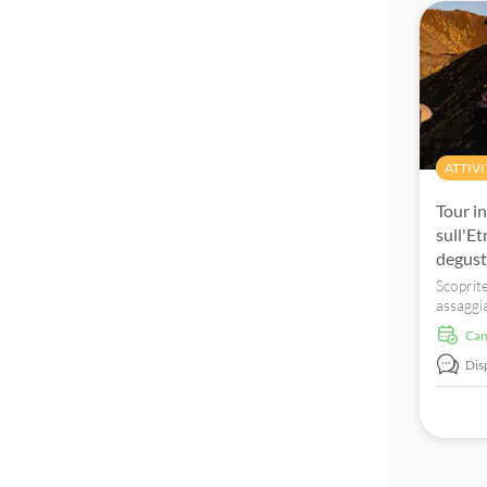
ATTIVI
Tour i
sull'E
degust
Scoprite
assaggia
grotte d
Ca
mozzafia
naturale
Dis