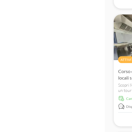
ATTIVI
Corso 
locali 
Scopri l
un tour
ingredie
Ca
pasta e 
Dis