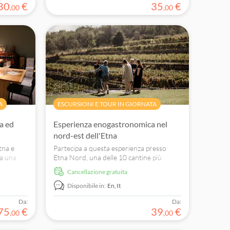
80
€
35
€
,
00
,
00
A
ESCURSIONI E TOUR IN GIORNATA
na ed
Esperienza enogastronomica nel
nord-est dell'Etna
Etna e
Partecipa a questa esperienza presso
 a una
Etna Nord, una delle 10 cantine più
antine
panoramiche al mondo. Goditi una visita
Cancellazione gratuita
cialità
guidata e scopri le tecniche di produzione
del vino.
Disponibile in:
En,
It
Da:
Da:
75
€
39
€
,
00
,
00