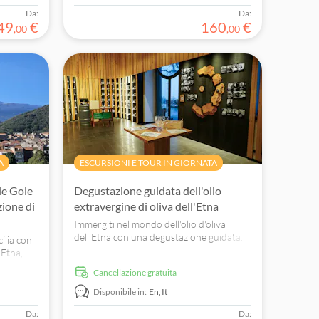
Da:
Da:
49
€
160
€
,
00
,
00
A
ESCURSIONI E TOUR IN GIORNATA
lle Gole
Degustazione guidata dell'olio
zione di
extravergine di oliva dell'Etna
Immergiti nel mondo dell'olio d'oliva
dell'Etna con una degustazione guidata.
cilia con
Scopri la produzione locale e assapora i
'Etna,
suoi sapori caratteristici.
li ed
Cancellazione gratuita
Disponibile in:
En,
It
Da:
Da: