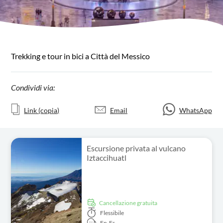
Trekking e tour in bici a Città del Messico
Condividi via:
Link (copia)
Email
WhatsApp
Escursione privata al vulcano
Iztaccihuatl
Cancellazione gratuita
Flessibile
En,
Es