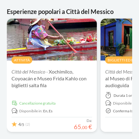
Esperienze popolari a Città del Messico
ATTIVITÀ
BIGLIETTI ED EVE
Città del Messico -
Xochimilco,
Città del Messico
Coyoacán e Museo Frida Kahlo con
al Museo di Fri
biglietti salta fila
audioguida
Durata
1 ora
Cancellazione gratuita
Disponibile in:
E
Disponibile in:
En,
Es
Conferma Istan
Da:
4
(2)
/5
65
€
,
00