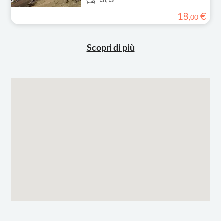
18
€
,
00
Scopri di più