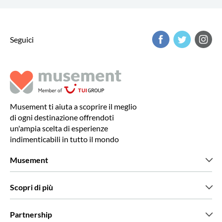
Seguici
Musement ti aiuta a scoprire il meglio
di ogni destinazione offrendoti
un'ampia scelta di esperienze
indimenticabili in tutto il mondo
Musement
Chi siamo
Scopri di più
Stampa
Lavora con noi
Cosa dicono di noi i nostri clienti
Partnership
Green & Fair Experiences
Tour personalizzati