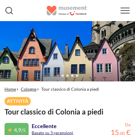
Home
Cologne
Tour classico di Colonia a piedi
ATTIVITÀ
Tour classico di Colonia a piedi
Da
Eccellente
4,9
/5
15
€
Basato su 3 recensioni
,
00