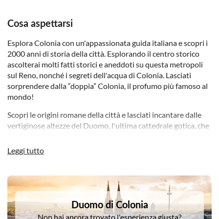
Cosa aspettarsi
Esplora Colonia con un'appassionata guida italiana e scopri i
2000 anni di storia della città. Esplorando il centro storico
ascolterai molti fatti storici e aneddoti su questa metropoli
sul Reno, nonché i segreti dell'acqua di Colonia. Lasciati
sorprendere dalla “doppia” Colonia, il profumo più famoso al
mondo!
Scopri le origini romane della città e lasciati incantare dalle
vertiginose altezze del Duomo, l'ultima cattedrale gotica, che
ti affascinerà con la sua storia e la sua architettura.
Passeggiando tra le piazze e i vicoli storici farai un salto nel
Leggi tutto
Medioevo, al tempo dell'arcivescovo e dell'orgogliosa città
libera di ricchi mercanti.
DSA1Duomo di Colonia
Attraverso immagini storiche vedrai la differenza tra passato
e presente, le ferite della Seconda Guerra Mondiale, lo sforzo
Duomo di Colonia
di ricostruzione postbellica e gli sviluppi della città moderna
Non hai ancora trovato l'esperienza giusta?
nei quartieri dell'Opera e del Kolumba. La durata del tour e il