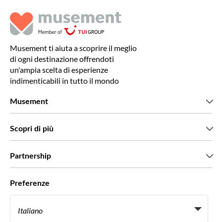
Musement ti aiuta a scoprire il meglio
di ogni destinazione offrendoti
un'ampia scelta di esperienze
indimenticabili in tutto il mondo
Musement
Chi siamo
Scopri di più
Stampa
Lavora con noi
Cosa dicono di noi i nostri clienti
Partnership
Green & Fair Experiences
Tour personalizzati
Con chi lavoriamo
Preferenze
Programmi di affiliazione
Personal Travel Agent
Italiano
Agenzie viaggi