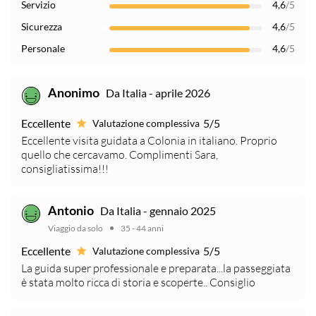
Servizio
4,6
/5
Sicurezza
4,6
/5
Personale
4,6
/5
Da Italia - aprile 2026
Anonimo
Eccellente
5/5
Valutazione complessiva
Eccellente visita guidata a Colonia in italiano. Proprio
quello che cercavamo. Complimenti Sara,
consigliatissima!!!
Da Italia - gennaio 2025
Antonio
Viaggio da solo
35 - 44 anni
Eccellente
5/5
Valutazione complessiva
La guida super professionale e preparata...la passeggiata
è stata molto ricca di storia e scoperte.. Consiglio