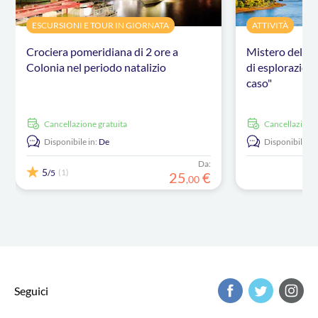
ESCURSIONI E TOUR IN GIORNATA
ATTIVITÀ
Crociera pomeridiana di 2 ore a
Mistero dell'o
Colonia nel periodo natalizio
di esplorazione
caso"
Cancellazione gratuita
Cancellazione
Disponibile in:
De
Disponibile in:
Da:
5
(1)
/5
25
€
,
00
Seguici