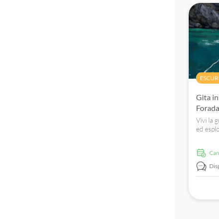
ESCUR
Gita in
Forada
Vivi la 
ed espl
Isole M
avvent
Ca
Dis