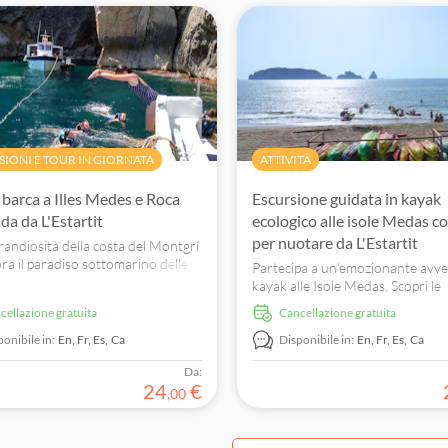
tempo libero per esplorare da sol
SIONI E TOUR IN GIORNATA
ATTIVITÀ
 barca a Illes Medes e Roca
Escursione guidata in kayak
da da L'Estartit
ecologico alle isole Medas c
per nuotare da L'Estartit
grandiosità della costa del Montgrí
ora il paradiso sottomarino delle
Partecipa a un'emozionante avve
edes. Prenota subito la tua
kayak alle Isole Medas. Scopri le
ura!
meraviglie sottomarine e connetti
ncellazione gratuita
Cancellazione gratuita
bellezza della natura. Prenota or
ponibile in:
En,
Fr,
Es,
Ca
Disponibile in:
En,
Fr,
Es,
Ca
Da:
24
€
,
00