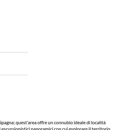
 Spagna; quest'area offre un connubio ideale di località
escursionistici panoramici con cui esplorare il territorio.