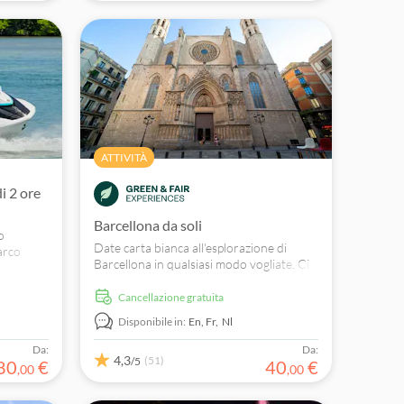
ATTIVITÀ
i 2 ore
Barcellona da soli
o
Date carta bianca all'esplorazione di
arco
Barcellona in qualsiasi modo vogliate. Ci
ra acque
occuperemo noi del viaggio,
iere
trasportandovi da e per il centro città per
Cancellazione gratuita
una giornata di visite turistiche fai da te.
Disponibile in:
En,
Fr,
Nl
La capitale catalana ha qualcosa per tutti i
gusti, sia che vogliate visitare i principali
Da:
Da:
4,3
monumenti, sia che vogliate passare la
(51)
/5
80
€
40
€
,
00
,
00
giornata a curiosare nei negozi delle
boutique.