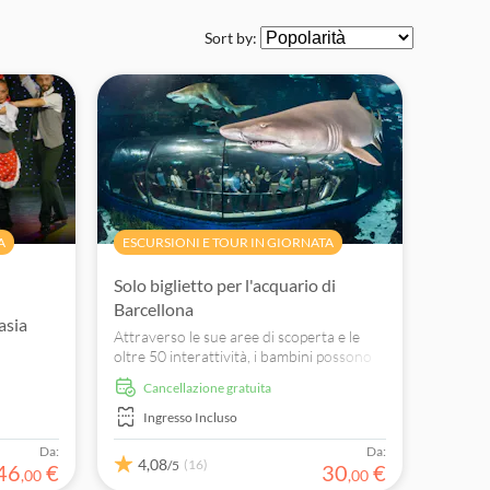
Sort by:
A
ESCURSIONI E TOUR IN GIORNATA
Solo biglietto per l'acquario di
Barcellona
asia
Attraverso le sue aree di scoperta e le
oltre 50 interattività, i bambini possono
toccare, vedere, ascoltare, indagare la
Cancellazione gratuita
natura e tutta la famiglia può esplorare
ciò che si trova sotto la superficie degli
Ingresso Incluso
oceani del pianeta.
Da:
Da:
4,08
(16)
/5
46
€
30
€
,
00
,
00