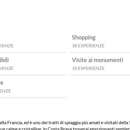
Shopping
RIENZE
38 ESPERIENZE
bili
Visite ai monumenti
RIENZE
10 ESPERIENZE
re
IENZE
a Francia, ed è uno dei tratti di spiaggia più amati e visitati della
ue calme e cristalline, in Costa Brava troverai emozionanti sentieri 