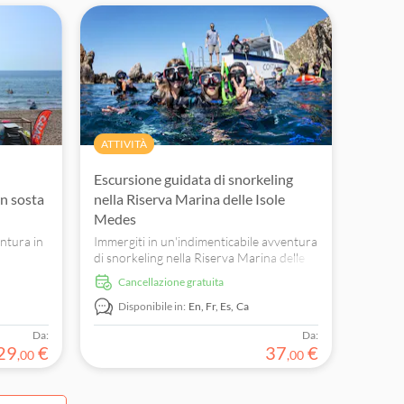
i.
ATTIVITÀ
Escursione guidata di snorkeling
on sosta
nella Riserva Marina delle Isole
Medes
ntura in
Immergiti in un'indimenticabile avventura
di snorkeling nella Riserva Marina delle
ti con la
Isole Medes. Scopri la migliore
Cancellazione gratuita
a!
biodiversità marina d'Europa con guide
esperte.
Disponibile in:
En,
Fr,
Es,
Ca
Da:
Da:
29
€
37
€
,
00
,
00