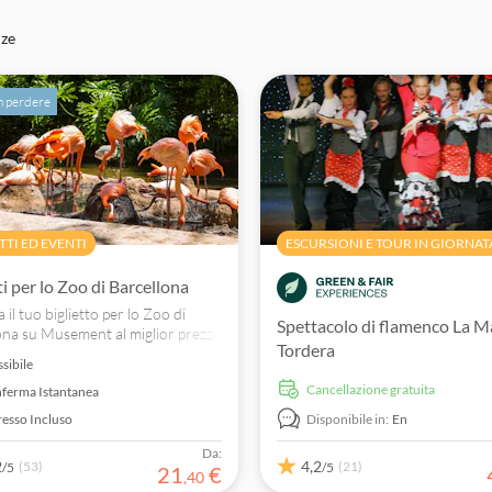
nze
n perdere
TTI ED EVENTI
ESCURSIONI E TOUR IN GIORNAT
ti per lo Zoo di Barcellona
 il tuo biglietto per lo Zoo di
Spettacolo di flamenco La M
ona su Musement al miglior prezzo
Tordera
renotazione sicura. Cerca,
ssibile
a e prenota fantastiche attività in
Cancellazione gratuita
ferma Istantanea
resso Incluso
Disponibile in:
En
Da:
2
4,2
(53)
(21)
/5
/5
21
€
,
40