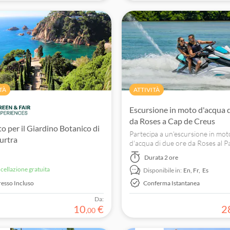
TÀ
ATTIVITÀ
Escursione in moto d'acqua d
da Roses a Cap de Creus
to per il Giardino Botanico di
Partecipa a un'escursione in mot
urtra
d'acqua di due ore da Roses al P
Naturale di Cap de Creus. Esplo
Durata
2 ore
turchesi, calette nascoste e scogl
ncellazione gratuita
Disponibile in:
En,
Fr,
Es
spettacolari.
resso Incluso
Conferma Istantanea
Da:
10
€
2
,
00