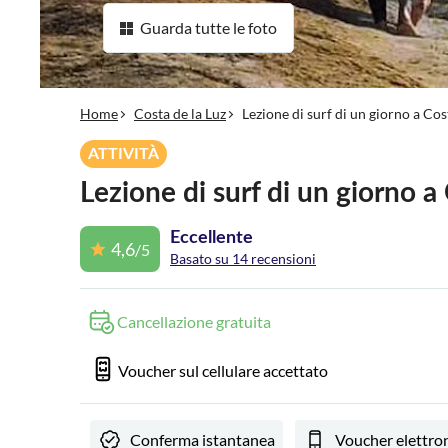
Guarda tutte le foto
Home
Costa de la Luz
Lezione di surf di un giorno a Cos
ATTIVITÀ
Lezione di surf di un giorno a
Eccellente
4,6
/5
Basato su 14 recensioni
Cancellazione gratuita
Voucher sul cellulare accettato
Conferma istantanea
Voucher elettro