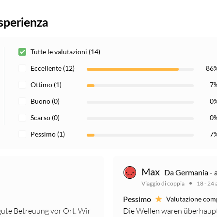
sperienza
Tutte le valutazioni (14)
Eccellente (12)
86
Ottimo (1)
7
Buono (0)
0
Scarso (0)
0
Pessimo (1)
7
Max
Da Germania - 
Viaggio di coppia
18 - 24 
Pessimo
Valutazione com
 gute Betreuung vor Ort. Wir
Die Wellen waren überhaupt 