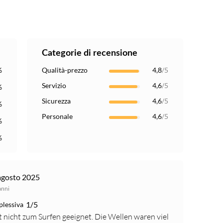
Categorie di recensione
%
Qualità-prezzo
4,8
/5
Servizio
4,6
/5
%
Sicurezza
4,6
/5
%
Personale
4,6
/5
%
%
agosto 2025
anni
1/5
plessiva
nicht zum Surfen geeignet. Die Wellen waren viel