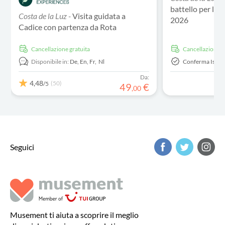
battello per l'ec
Costa de la Luz -
Visita guidata a
2026
Cadice con partenza da Rota
Cancellazione gratuita
Cancellazione g
Disponibile in:
De,
En,
Fr,
Nl
Conferma Istan
Da:
4,48
(50)
/5
49
€
,
00
Seguici
Musement ti aiuta a scoprire il meglio